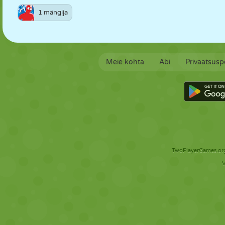
1 mängija
Meie kohta
Abi
Privaatsuspo
TwoPlayerGames.org 
V