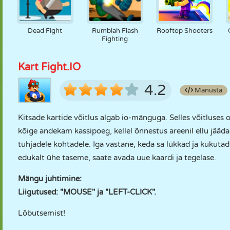
Dead Fight
Rumblah Flash
Rooftop Shooters
Fighting
Kart Fight.IO
4.2
Manusta
Kitsade kartide võitlus algab io-mänguga. Selles võitluse
kõige andekam kassipoeg, kellel õnnestus areenil ellu jääd
tühjadele kohtadele. Iga vastane, keda sa lükkad ja kukutad
edukalt ühe taseme, saate avada uue kaardi ja tegelase.
Mängu juhtimine:
Liigutused: "MOUSE" ja "LEFT-CLICK".
Lõbutsemist!