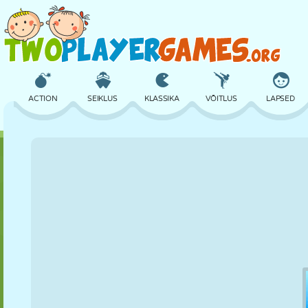
ACTION
SEIKLUS
KLASSIKA
VÕITLUS
LAPSED
3D
LENNUKID
TULNUKAS
TASAKAAL
KORVPALL
LOSS
MALE
CRAZY
KAITSE
DINOSAURUS
TÜDRUK
GOLF
HÜPPAMINE
MATEMAATIKA
LABÜRINT