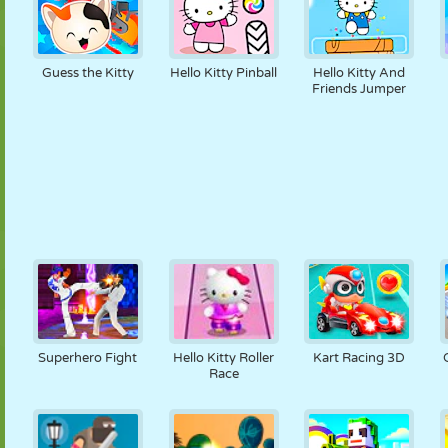
Guess the Kitty
Hello Kitty Pinball
Hello Kitty And
Friends Jumper
Superhero Fight
Hello Kitty Roller
Kart Racing 3D
Race