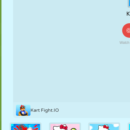
NUKK
PUSLE
REAKTSIOON
RETRO
ROBOT
STRATEEGIA
TRIKK
TANK
TENNIS
TRIPS-TRAPS-
TRULL
Kart Fight.IO