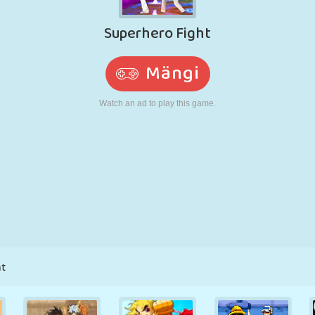
N
RETRO
ROBOT
JOOKSMINE
KOOL
LASKMINE
TENNIS
TRIPS-TRAPS-
PUUTEEKRAAN
TORN
VEOAUTO
TRULL
t