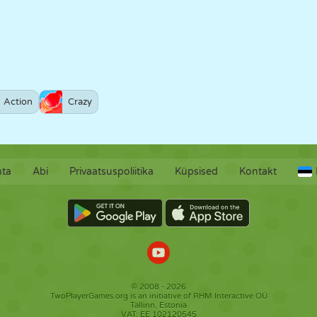
Action
Crazy
hta
Abi
Privaatsuspoliitika
Küpsised
Kontakt
© 2008 - 2026
TwoPlayerGames.org is an initiative of RHM Interactive OÜ
Tallinn, Estonia
VAT: EE 102120545