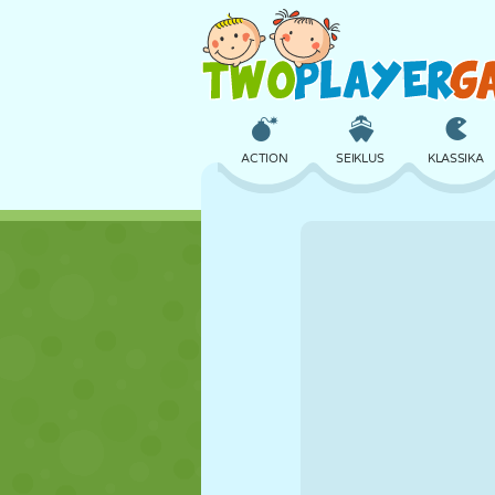
ACTION
SEIKLUS
KLASSIKA
3D
LENNUKID
TULNUKAS
LOSS
MALE
CRAZY
TÜDRUK
GOLF
HÜPPAMINE