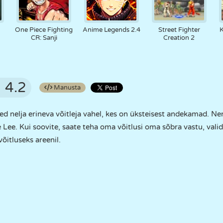
One Piece Fighting
Anime Legends 2.4
Street Fighter
K
CR: Sanji
Creation 2
4.2
Manusta
ed nelja erineva võitleja vahel, kes on üksteisest andekamad. Ne
 Lee. Kui soovite, saate teha oma võitlusi oma sõbra vastu, valid
võitluseks areenil.