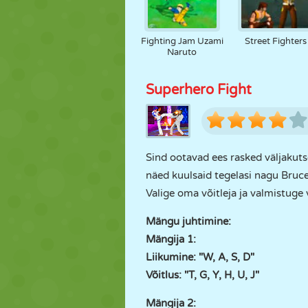
Fighting Jam Uzami
Street Fighters
Naruto
Superhero Fight
Sind ootavad ees rasked väljakuts
näed kuulsaid tegelasi nagu Bruce
Valige oma võitleja ja valmistuge 
Mängu juhtimine:
Mängija 1:
Liikumine: "W, A, S, D"
Võitlus: "T, G, Y, H, U, J"
Mängija 2: