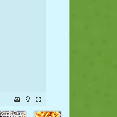
JALGPALL
KOSMOS
KRIIPSUJUKU
SÕDA
MAADLUS
ZOMBIE