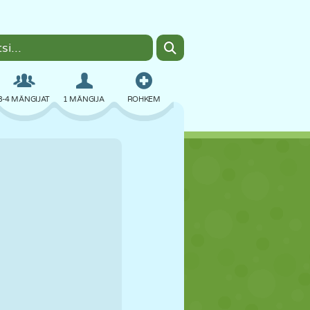
3-4 MÄNGIJAT
1 MÄNGIJA
ROHKEM
BOMBER
BRAUSER
AUTO
LENDAMINE
TOIT
LÕBU
PIXEL ART
PLATVORM
BASSEIN