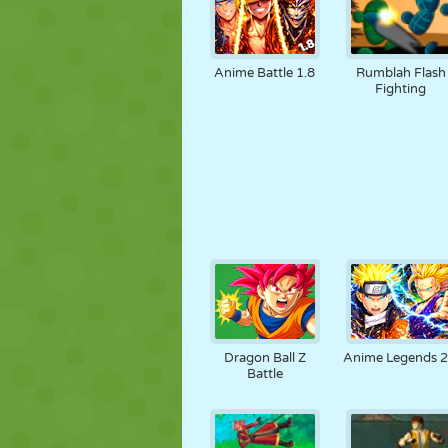
Anime Battle 1.8
Rumblah Flash
Fighting
Dragon Ball Z
Anime Legends 2
Battle