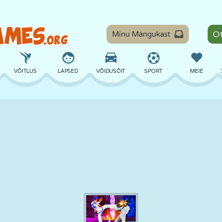
Minu Mängukast
VÕITLUS
LAPSED
VÕIDUSÕIT
SPORT
MEIE
TASAKAAL
KORVPALL
LAHING
PILJARD
LAUAMÄNGUD
KAITSE
DINOSAURUS
SÕITMINE
ÕPE
PÕGENEMINE
MATEMAATIKA
LABÜRINT
KOLETISED
MOOTORRATAS
ONLINE