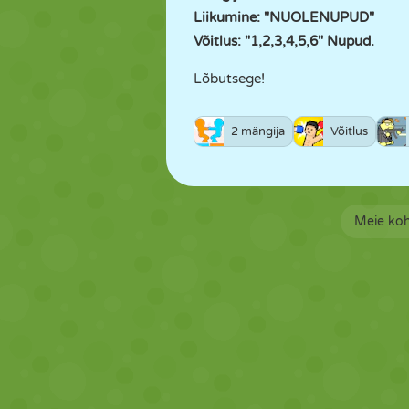
Liikumine: "NUOLENUPUD"
Võitlus: "1,2,3,4,5,6" Nupud.
Lõbutsege!
2 mängija
Võitlus
Meie ko