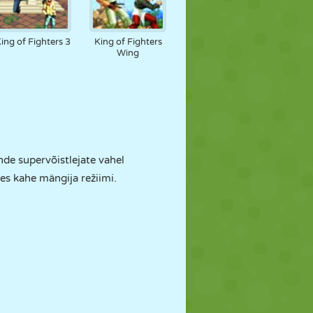
ing of Fighters 3
King of Fighters
Wing
nde supervõistlejate vahel
es kahe mängija režiimi.