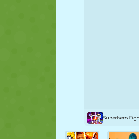
NUKK
PUSLE
REAKTSIOO
STRATEEGIA
TRIKK
TANK
Superhero Figh