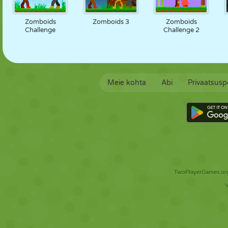
Zomboids
Zomboids 3
Zomboids
Challenge
Challenge 2
Meie kohta
Abi
Privaatsuspo
TwoPlayerGames.org 
V