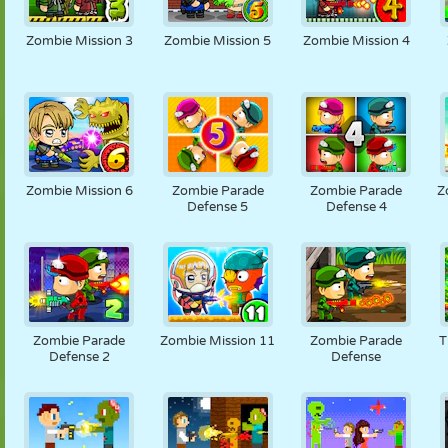
NUKK
PUSLE
REAKTSIOON
RETRO
ROBOT
Zombie Mission 3
Zombie Mission 5
Zombie Mission 4
STRATEEGIA
TRIKK
TANK
TENNIS
TRIPS-TRAPS-
TRULL
Zombie Mission 6
Zombie Parade
Zombie Parade
Z
Defense 5
Defense 4
Zombie Parade
Zombie Mission 11
Zombie Parade
T
Defense 2
Defense