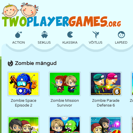
ACTION
SEIKLUS
KLASSIKA
VÕITLUS
LAPSED
Zombie mängud
3D
LENNUKID
TULNUKAS
TASAKAAL
KORVPALL
LOSS
MALE
CRAZY
KAITSE
DINOSAURUS
Zombie Space
Zombie Mission
Zombie Parade
Z
Episode 2
Survivor
Defense 6
TÜDRUK
GOLF
HÜPPAMINE
MATEMAATIKA
LABÜRINT