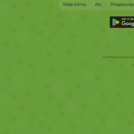
Meie kohta
Abi
Privaatsuspo
TwoPlayerGames.org 
V