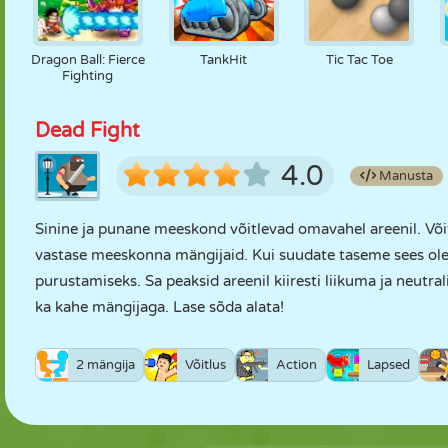
Dragon Ball: Fierce
TankHit
Tic Tac Toe
Fighting
Dead Fight
4.0
Manusta
Sinine ja punane meeskond võitlevad omavahel areenil. Võit
vastase meeskonna mängijaid. Kui suudate taseme sees oleva
purustamiseks. Sa peaksid areenil kiiresti liikuma ja neut
ka kahe mängijaga. Lase sõda alata!
2 mängija
Võitlus
Action
Lapsed