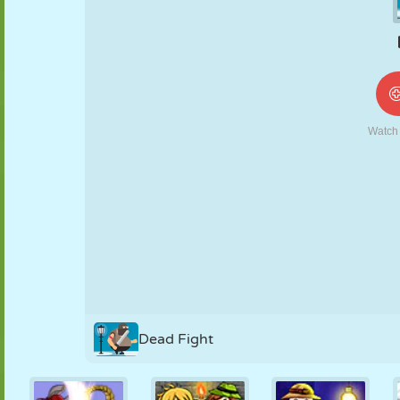
NUKK
PUSLE
REAKTSIOON
RETRO
ROBOT
STRATEEGIA
TRIKK
TANK
TENNIS
TRIPS-TRAPS-
TRULL
Dead Fight