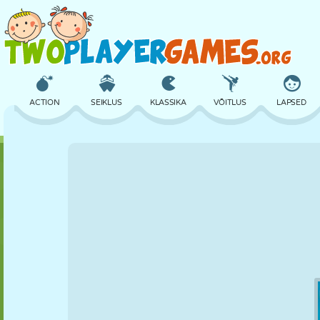
ACTION
SEIKLUS
KLASSIKA
VÕITLUS
LAPSED
3D
LENNUKID
TULNUKAS
TASAKAAL
KORVPALL
LOSS
MALE
CRAZY
KAITSE
DINOSAURUS
TÜDRUK
GOLF
HÜPPAMINE
MATEMAATIKA
LABÜRINT