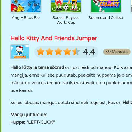
Angry Birds Rio
Soccer Physics
Bounce and Collect
World Cup
Hello Kitty And Friends Jumper
4.4
Manusta
Hello Kitty ja tema sõbrad
on just leidnud mängu! Kõik asj
mängija, enne kui see puudutab, peaksite hüppama ja olema s
mängitud voorus teenite karika vastavalt oma punktisummal
uue kaardi.
Selles lõbusas mängus ootab sind neli tegelast, kes on
Hell
Mängu juhtimine:
Hüppa: "LEFT-CLICK"