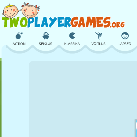
ACTION
SEIKLUS
KLASSIKA
VÕITLUS
LAPSED
3D
LENNUKID
TULNUKAS
TASAKAAL
KORVPALL
LOSS
MALE
CRAZY
KAITSE
DINOSAURUS
TÜDRUK
GOLF
HÜPPAMINE
MATEMAATIKA
LABÜRINT