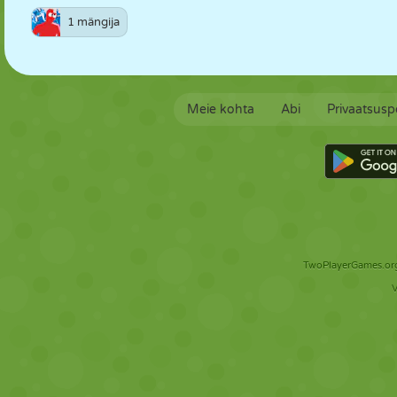
1 mängija
Meie kohta
Abi
Privaatsuspo
TwoPlayerGames.org 
V