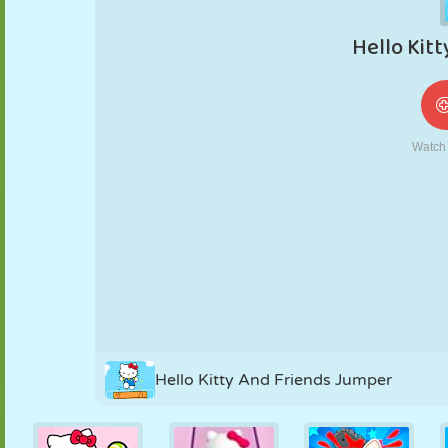
NUKK
PUSLE
REAKTSIOON
RETRO
ROBOT
STRATEEGIA
TRIKK
TANK
TENNIS
TRIPS-TRAPS-
TRULL
Hello Kitty And Friends Jumper