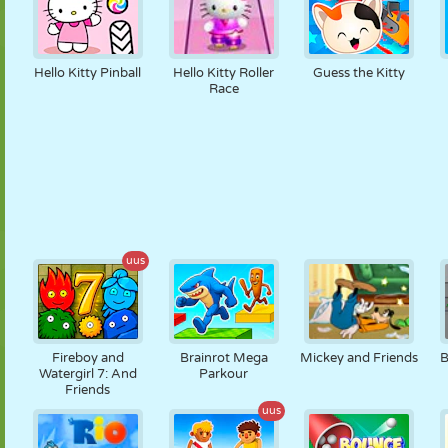
Hello Kitty Pinball
Hello Kitty Roller
Guess the Kitty
Race
uus
Fireboy and
Brainrot Mega
Mickey and Friends
B
Watergirl 7: And
Parkour
Friends
uus