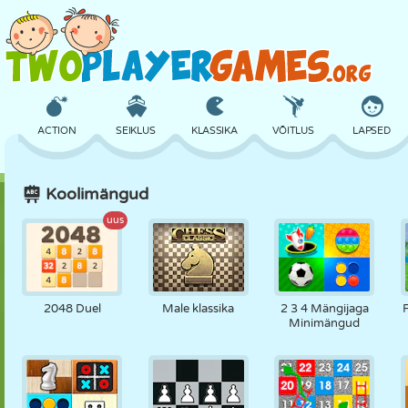
ACTION
SEIKLUS
KLASSIKA
VÕITLUS
LAPSED
Koolimängud
3D
LENNUKID
TULNUKAS
TASAKAAL
KORVPALL
uus
LOSS
MALE
CRAZY
KAITSE
DINOSAURUS
2048 Duel
Male klassika
2 3 4 Mängijaga
Minimängud
TÜDRUK
GOLF
HÜPPAMINE
MATEMAATIKA
LABÜRINT