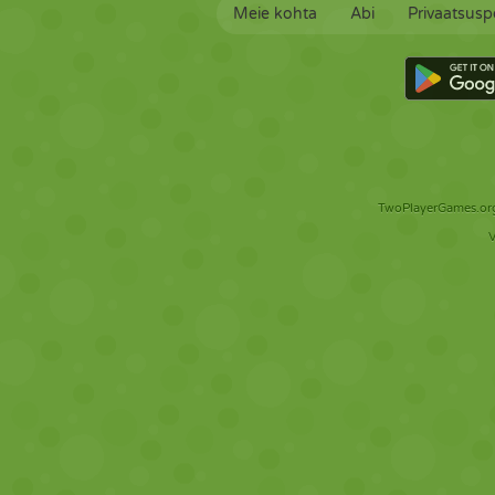
Meie kohta
Abi
Privaatsuspo
TwoPlayerGames.org 
V