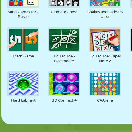
NUKK
PUSLE
REAKTSIOON
RETRO
ROBOT
Mind Games for 2
Ultimate Chess
Snakes and Ladders
Player
Ultra
STRATEEGIA
TRIKK
TANK
TENNIS
TRIPS-TRAPS-
TRULL
Math Game
Tic Tac Toe -
Tic Tac Toe: Paper
Blackboard
Note 2
Hard Labirant
3D Connect 4
C4Arena