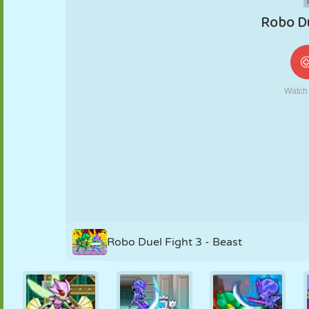
NUKK
PUSLE
REAKTSIOON
RETRO
ROBOT
STRATEEGIA
TRIKK
TANK
TENNIS
TRIPS-TRAPS-
TRULL
Robo Duel Fight 3 - Beast