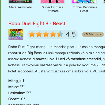
Metal Army War
Super Fighters
Robbie: Become a
Ultimate
Beast
Robo Duel Fight 3 - Beast
4.5
Manusta
Robo Duel Fight mängu kolmandas peatükis osaleb mängus tä
robotist on
Big Boss
ja üksikmängu režiimis võib ta sind om
lisatud koheseid
power-up'e
.
Uued võimenduselemendid
, 
kohese ülemvõimu vastase vastu. Sa peaksid koguma kulda 
koletisroboteid. Alusta võitlust kas oma sõbra või CPU va
Mängija 1:
Melee: "Z"
Laskmine: "X"
Boost: "C"