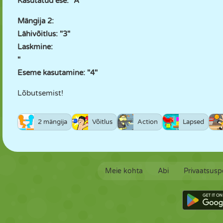
Kasutatud ese: "A"
Mängija 2:
Lähivõitlus: "3"
Laskmine:
"
Eseme kasutamine: "4"
Lõbutsemist!
2 mängija
Võitlus
Action
Lapsed
Meie kohta
Abi
Privaatsuspo