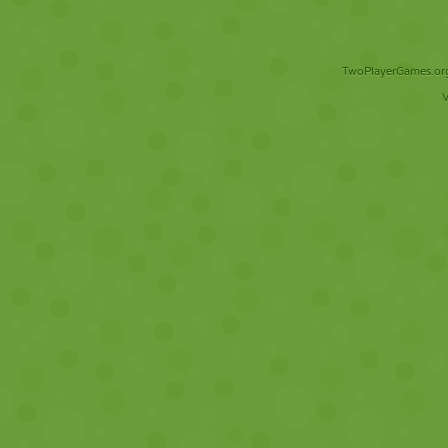
TwoPlayerGames.org 
V