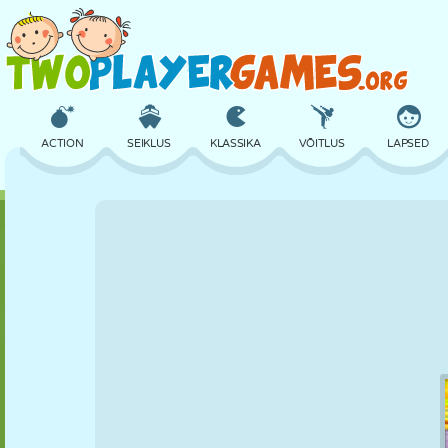
ACTION
SEIKLUS
KLASSIKA
VÕITLUS
LAPSED
3D
LENNUKID
TULNUKAS
TASAKAAL
KORVPALL
LOSS
MALE
CRAZY
KAITSE
DINOSAURUS
TÜDRUK
GOLF
HÜPPAMINE
MATEMAATIKA
LABÜRINT