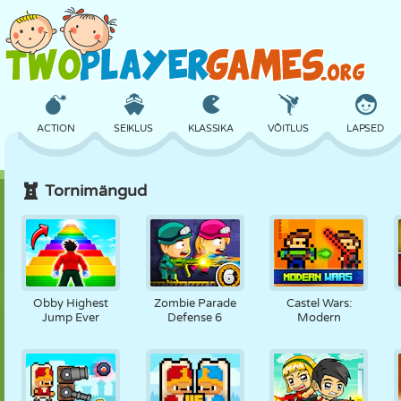
ACTION
SEIKLUS
KLASSIKA
VÕITLUS
LAPSED
Tornimängud
3D
LENNUKID
TULNUKAS
TASAKAAL
KORVPALL
LOSS
MALE
CRAZY
KAITSE
DINOSAURUS
Obby Highest
Zombie Parade
Castel Wars:
Jump Ever
Defense 6
Modern
TÜDRUK
GOLF
HÜPPAMINE
MATEMAATIKA
LABÜRINT