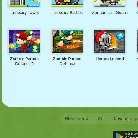
NUKK
PUSLE
REAKTSIOON
RETRO
ROBOT
Janissary Tower
Janissary Battles
Zombie Last Guard
STRATEEGIA
TRIKK
TANK
TENNIS
TRIPS-TRAPS-
TRULL
Zombie Parade
Zombie Parade
Heroes Legend
Defense 2
Defense
Meie kohta
Abi
Privaatsuspo