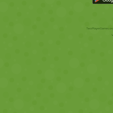
TwoPlayerGames.org 
V