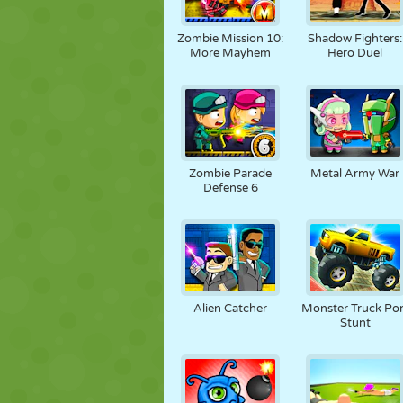
Zombie Mission 10:
Shadow Fighters:
More Mayhem
Hero Duel
Zombie Parade
Metal Army War
Defense 6
Alien Catcher
Monster Truck Por
Stunt