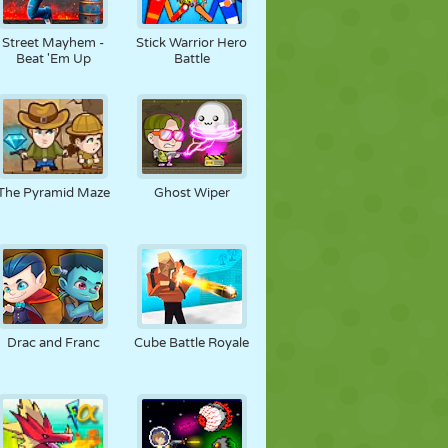
Street Mayhem -
Stick Warrior Hero
Beat 'Em Up
Battle
The Pyramid Maze
Ghost Wiper
Drac and Franc
Cube Battle Royale