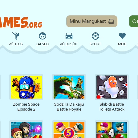
Minu Mängukast
VÕITLUS
LAPSED
VÕIDUSÕIT
SPORT
MEIE
TASAKAAL
KORVPALL
LAHING
PILJARD
LAUAMÄNGUD
KAITSE
DINOSAURUS
SÕITMINE
ÕPE
PÕGENEMINE
Zombie Space
Godzilla Daikaiju
Skibidi Battle
Episode 2
Battle Royale
Toilets Attack
MATEMAATIKA
LABÜRINT
KOLETISED
MOOTORRATAS
ONLINE