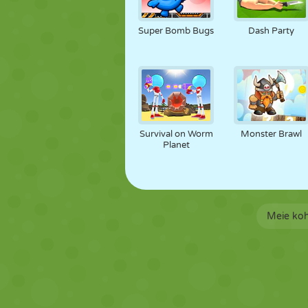
Super Bomb Bugs
Dash Party
Survival on Worm
Monster Brawl
Planet
Meie ko