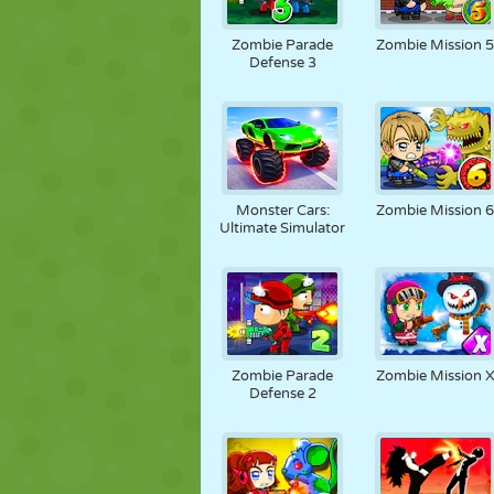
NUKK
PUSLE
REAKTSIOO
Zombie Parade
Zombie Mission 
Defense 3
STRATEEGIA
TRIKK
TANK
Monster Cars:
Zombie Mission 
Ultimate Simulator
Zombie Parade
Zombie Mission 
Defense 2