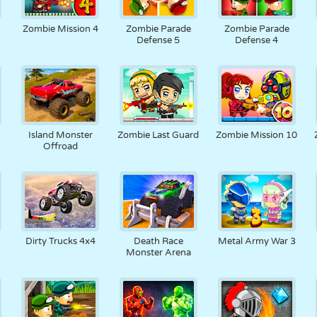
N
RETRO
ROBOT
JOOKSMINE
KOOL
LASKMINE
5
Zombie Mission 4
Zombie Parade
Zombie Parade
Defense 5
Defense 4
TENNIS
TRIPS-TRAPS-
PUUTEEKRAAN
TORN
VEOAUTO
TRULL
6
Island Monster
Zombie Last Guard
Zombie Mission 10
Offroad
X
Dirty Trucks 4x4
Death Race
Metal Army War 3
Monster Arena