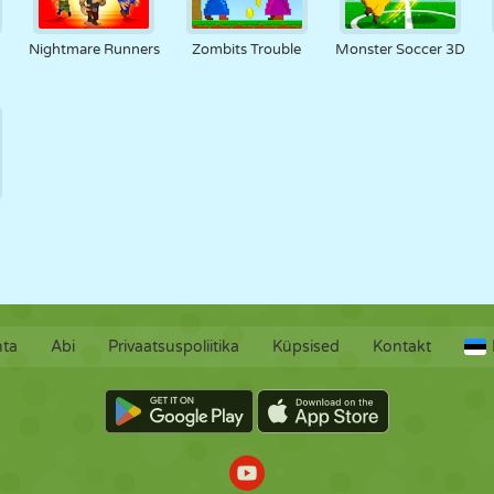
Nightmare Runners
Zombits Trouble
Monster Soccer 3D
hta
Abi
Privaatsuspoliitika
Küpsised
Kontakt