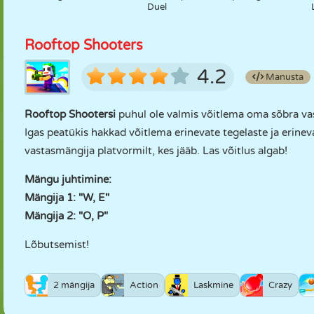
Duel
Rooftop Shooters
4.2
Manusta
Rooftop Shootersi
puhul ole valmis võitlema oma sõbra vas
Igas peatükis hakkad võitlema erinevate tegelaste ja erine
vastasmängija platvormilt, kes jääb. Las võitlus algab!
Mängu juhtimine:
Mängija 1: "W, E"
Mängija 2: "O, P"
Lõbutsemist!
2 mängija
Action
Laskmine
Crazy