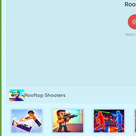
NUKK
PUSLE
REAKTSIOON
RETRO
ROBOT
STRATEEGIA
TRIKK
TANK
TENNIS
TRIPS-TRAPS-
TRULL
Rooftop Shooters