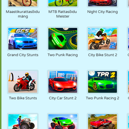
NUKK
PUSLE
REAKTSIOON
RETRO
ROBOT
Maastikurattasõidu
MTB Rattasõidu
Night City Racing
mäng
Meister
STRATEEGIA
TRIKK
TANK
TENNIS
TRIPS-TRAPS-
TRULL
Grand City Stunts
Two Punk Racing
City Bike Stunt 2
Two Bike Stunts
City Car Stunt 2
Two Punk Racing 2