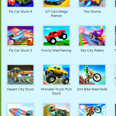
Fly Car Stunt 4
GT Cars Mega
Two Stunts
Ramps
Fly Car Stunt 3
Funny Mad Racing
Sky City Riders
T
Desert City Stunt
Monster Truck Port
Dirt Bike Mad Skills
Stunt