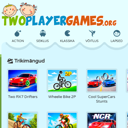
ACTION
SEIKLUS
KLASSIKA
VÕITLUS
LAPSED
Trikimängud
3D
LENNUKID
TULNUKAS
TASAKAAL
KORVPALL
LOSS
MALE
CRAZY
KAITSE
DINOSAURUS
Two RX7 Drifters
Wheelie Bike 2P
Cool SuperCars
Stunts
TÜDRUK
GOLF
HÜPPAMINE
MATEMAATIKA
LABÜRINT