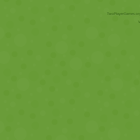
TwoPlayerGames.org 
V