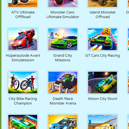
ATV Ultimate
Monster Cars:
Island Monster
D
OffRoad
Ultimate Simulator
Offroad
Hüperautode Avarii
Grand City
GT Cars City Racing
Simulatsioon
Missions
City Bike Racing
Death Race
Moon City Stunt
Champion
Monster Arena