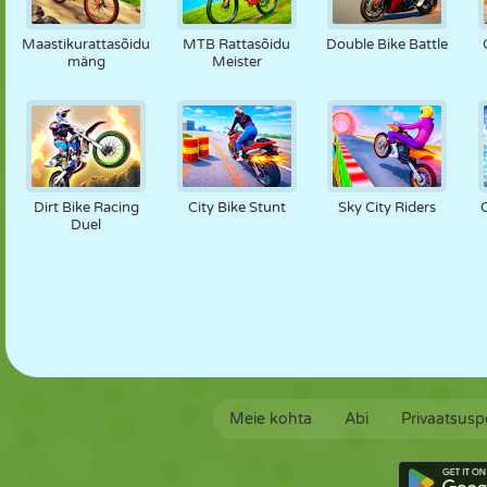
NUKK
PUSLE
REAKTSIOON
RETRO
ROBOT
Maastikurattasõidu
MTB Rattasõidu
Double Bike Battle
mäng
Meister
STRATEEGIA
TRIKK
TANK
TENNIS
TRIPS-TRAPS-
TRULL
Dirt Bike Racing
City Bike Stunt
Sky City Riders
Duel
Meie kohta
Abi
Privaatsuspo