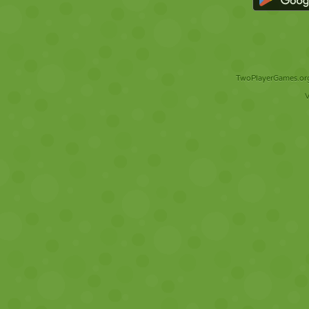
TwoPlayerGames.org 
V