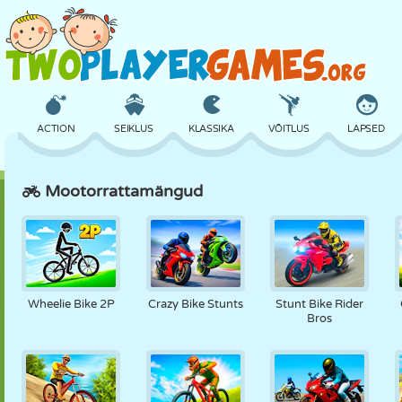
ACTION
SEIKLUS
KLASSIKA
VÕITLUS
LAPSED
Mootorrattamängud
3D
LENNUKID
TULNUKAS
TASAKAAL
KORVPALL
LOSS
MALE
CRAZY
KAITSE
DINOSAURUS
Wheelie Bike 2P
Crazy Bike Stunts
Stunt Bike Rider
Bros
TÜDRUK
GOLF
HÜPPAMINE
MATEMAATIKA
LABÜRINT