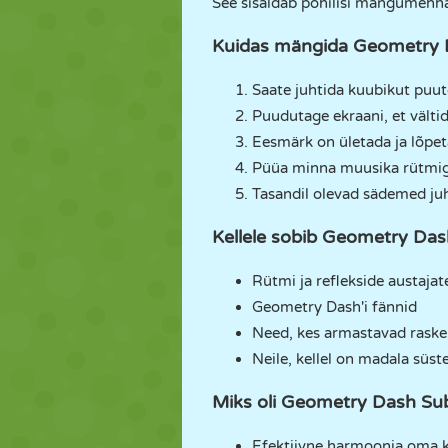
See sisaldab põhilisi mängumehh
Kuidas mängida Geometry 
Saate juhtida kuubikut puut
Puudutage ekraani, et vältid
Eesmärk on ületada ja lõpe
Püüa minna muusika rütmig
Tasandil olevad sädemed juh
Kellele sobib Geometry Da
Rütmi ja reflekside austajat
Geometry Dash'i fännid
Need, kes armastavad rask
Neile, kellel on madala süs
Miks oli Geometry Dash Sub
Efektiivne harmoonia oma 