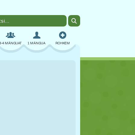
3-4 MÄNGIJAT
1 MÄNGIJA
ROHKEM
BOMBER
BRAUSER
AUTO
LENDAMINE
TOIT
LÕBU
PIXEL ART
PLATVORM
BASSEIN