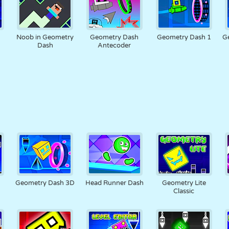
h
Noob in Geometry
Geometry Dash
Geometry Dash 1
G
Dash
Antecoder
Geometry Dash 3D
Head Runner Dash
Geometry Lite
Classic