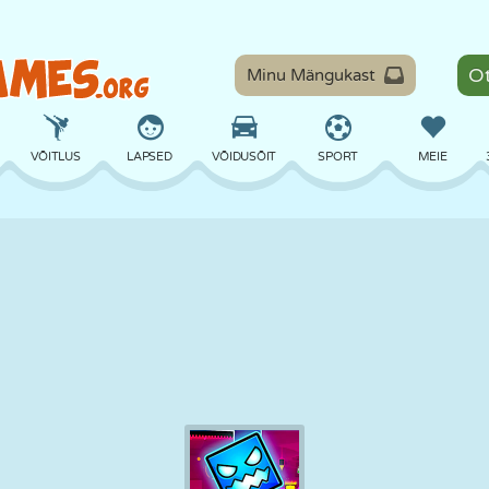
Minu Mängukast
VÕITLUS
LAPSED
VÕIDUSÕIT
SPORT
MEIE
TASAKAAL
KORVPALL
LAHING
PILJARD
LAUAMÄNGUD
KAITSE
DINOSAURUS
SÕITMINE
ÕPE
PÕGENEMINE
MATEMAATIKA
LABÜRINT
KOLETISED
MOOTORRATAS
ONLINE