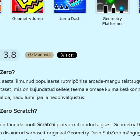
n
Geometry Jump
Jump Dash
Geometry
h
Platformer
3.8
Manusta
Zero?
.
aastal ilmunud populaarse rütmipõhise arcade-mängu teistsugu
 taset, mis on kujundatud sellele teemale omase külma keskkonn
aliga, nagu lumi, jää ja neoonvalgustus.
Zero Scratch?
on fännide poolt
Scratchi
platvormil loodud algsest Geometry 
on disainitud sarnaselt originaal Geometry Dash SubZero mänguga