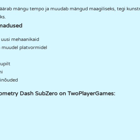
määrab mängu tempo ja muudab mängud maagiliseks, tegi kunst
ks.
madused
e uusi mehaanikaid
ja muudel platvormidel
upilt
ni
minõuded
ometry Dash SubZero on TwoPlayerGames: