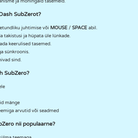
anisme ja mõningaid tasemeid.
Dash SubZerot?
etundliku juhtimise või
MOUSE
/
SPACE
abil.
a takistusi ja hüpata üle lünkade.
tada keerulised tasemed.
a sünkroonis.
ivad sind.
sh SubZero?
ele
eid mänge
teemiga arvutid või seadmed
Zero nii populaarne?
külma teemaga.