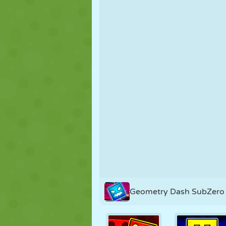
NUKK
PUSLE
REAKTSIOO
STRATEEGIA
TRIKK
TANK
Geometry Dash SubZero