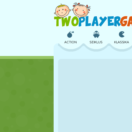
ACTION
SEIKLUS
KLASSIKA
3D
LENNUKID
TULNUKAS
LOSS
MALE
CRAZY
TÜDRUK
GOLF
HÜPPAMINE