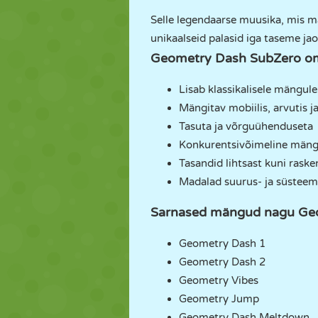
Selle legendaarse muusika, mis 
unikaalseid palasid iga taseme jao
Geometry Dash SubZero o
Lisab klassikalisele mängul
Mängitav mobiilis, arvutis 
Tasuta ja võrguühenduseta
Konkurentsivõimeline mäng
Tasandid lihtsast kuni raske
Madalad suurus- ja süstee
Sarnased mängud nagu Ge
Geometry Dash 1
Geometry Dash 2
Geometry Vibes
Geometry Jump
Geometry Dash Meltdown