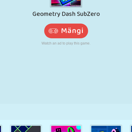
N
RETRO
ROBOT
JOOKSMINE
KOOL
LASKMINE
TENNIS
TRIPS-TRAPS-
PUUTEEKRAAN
TORN
VEOAUTO
TRULL