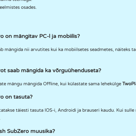
eelmistes osades.
on mängitav PC-l ja mobiilis?
mängida nii arvutites kui ka mobiilsetes seadmetes, näiteks tah
ot saab mängida ka võrguühenduseta?
saate mängu mängida Offline, kui külastate sama lehekülge
TwoPl
o on tasuta?
akse täiesti tasuta IOS-i, Androidi ja brauseri kaudu. Kui sulle
.
sh SubZero muusika?