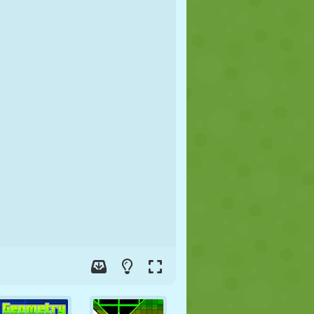
JALGPALL
KOSMOS
KRIIPSUJUKU
SÕDA
MAADLUS
ZOMBIE