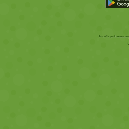
TwoPlayerGames.org 
V