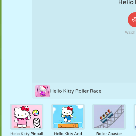
NUKK
PUSLE
REAKTSIOON
RETRO
ROBOT
STRATEEGIA
TRIKK
TANK
TENNIS
TRIPS-TRAPS-
TRULL
Hello Kitty Roller Race
Hello Kitty Pinball
Hello Kitty And
Roller Coaster