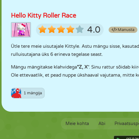
Hello Kitty Roller Race
4.0
Manusta
Ütle tere meie uisutajale Kittyle. Astu mängu sisse, kasut
rulluisutajana üks 6 erineva tegelase seast.
Mängu mängitakse klahvidega
"Z, X
". Sinu rattur sõidab kii
Ole ettevaatlik, et pead nuppe ükshaaval vajutama, mitte 
1 mängija
Meie kohta
Abi
Privaatsuspo