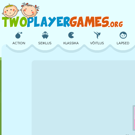
ACTION
SEIKLUS
KLASSIKA
VÕITLUS
LAPSED
3D
LENNUKID
TULNUKAS
TASAKAAL
KORVPALL
LOSS
MALE
CRAZY
KAITSE
DINOSAURUS
TÜDRUK
GOLF
HÜPPAMINE
MATEMAATIKA
LABÜRINT