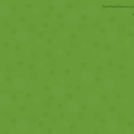
TwoPlayerGames.org 
V