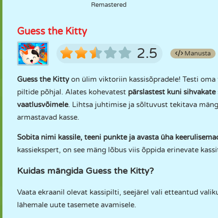
Remastered
Guess the Kitty
2.5
Manusta
Guess the Kitty
on ülim viktoriin kassisõpradele! Testi oma
piltide põhjal. Alates kohevatest
pärslastest kuni sihvakate 
vaatlusvõimele
. Lihtsa juhtimise ja sõltuvust tekitava män
armastavad kasse.
Sobita nimi kassile, teeni punkte ja avasta üha keerulisem
kassiekspert, on see mäng lõbus viis õppida erinevate kassi
Kuidas mängida Guess the Kitty?
Vaata ekraanil olevat kassipilti, seejärel vali etteantud vali
lähemale uute tasemete avamisele.