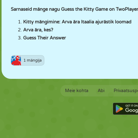
Sarnaseid mänge nagu Guess the Kitty Game on TwoPlaye
Kitty mängimine: Arva ära Itaalia ajurästik loomad
Arva ära, kes?
Guess Their Answer
1 mängija
Meie kohta
Abi
Privaatsuspo