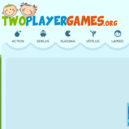
ACTION
SEIKLUS
KLASSIKA
VÕITLUS
LAPSED
3D
LENNUKID
TULNUKAS
TASAKAAL
KORVPALL
LOSS
MALE
CRAZY
KAITSE
DINOSAURUS
TÜDRUK
GOLF
HÜPPAMINE
MATEMAATIKA
LABÜRINT