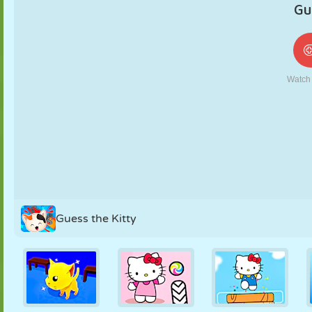
NUKK
PUSLE
REAKTSIOON
RETRO
ROBOT
STRATEEGIA
TRIKK
TANK
TENNIS
TRIPS-TRAPS-
TRULL
Guess the Kitty