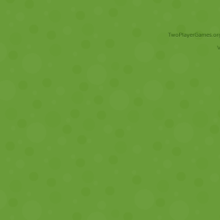
TwoPlayerGames.org 
V