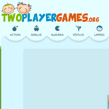
ACTION
SEIKLUS
KLASSIKA
VÕITLUS
LAPSED
3D
LENNUKID
TULNUKAS
TASAKAAL
KORVPALL
LOSS
MALE
CRAZY
KAITSE
DINOSAURUS
TÜDRUK
GOLF
HÜPPAMINE
MATEMAATIKA
LABÜRINT