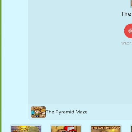
NUKK
PUSLE
REAKTSIOON
RETRO
ROBOT
STRATEEGIA
TRIKK
TANK
TENNIS
TRIPS-TRAPS-
TRULL
The Pyramid Maze