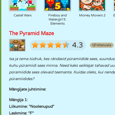
Castel Wars
Fireboy and
Money Movers 2
E
Watergirl 5:
Elements
The Pyramid Maze
4.3
Manusta
Isa ja tema tüdruk, kes rändasid püramiidide sees, suundusi
kuhu püramiidi sees minna. Need kaks seiklejat tahavad uu
püramiidide sees olevaid teemante. Kuidas oleks, kui nende 
püramiidides?
Mängijate juhtimine:
Mängija 1:
Liikumine: "Noolenupud"
Laskmine: "F"