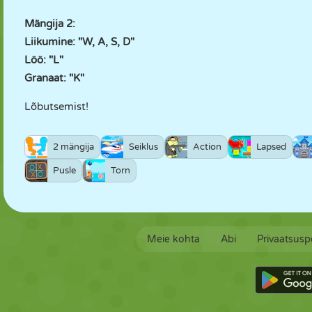
Mängija 2:
Liikumine: "W, A, S, D"
Löö: "L"
Granaat: "K"
Lõbutsemist!
2 mängija
Seiklus
Action
Lapsed
Pusle
Torn
Meie kohta
Abi
Privaatsuspo