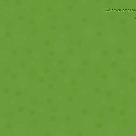
TwoPlayerGames.org 
V