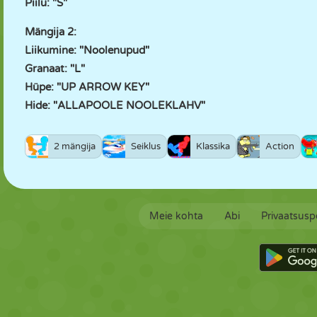
Piilu: "S"
Mängija 2:
Liikumine: "Noolenupud"
Granaat: "L"
Hüpe: "UP ARROW KEY"
Hide: "ALLAPOOLE NOOLEKLAHV"
2 mängija
Seiklus
Klassika
Action
Meie kohta
Abi
Privaatsuspo