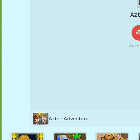
NUKK
PUSLE
REAKTSIOON
RETRO
ROBOT
STRATEEGIA
TRIKK
TANK
TENNIS
TRIPS-TRAPS-
TRULL
Aztec Adventure