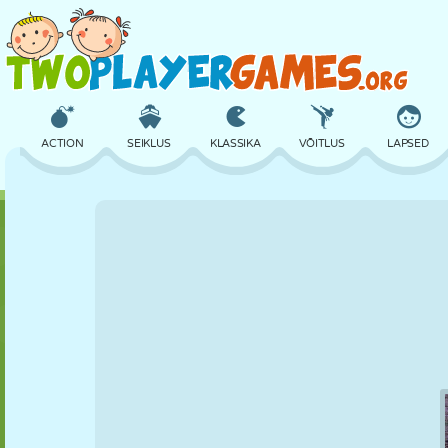
ACTION
SEIKLUS
KLASSIKA
VÕITLUS
LAPSED
3D
LENNUKID
TULNUKAS
TASAKAAL
KORVPALL
LOSS
MALE
CRAZY
KAITSE
DINOSAURUS
TÜDRUK
GOLF
HÜPPAMINE
MATEMAATIKA
LABÜRINT