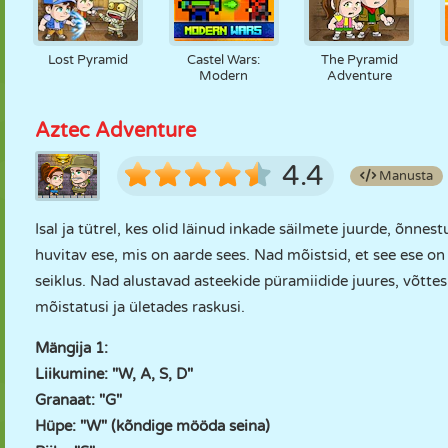
Lost Pyramid
Castel Wars:
The Pyramid
Modern
Adventure
Aztec Adventure
4.4
Manusta
Isal ja tütrel, kes olid läinud inkade säilmete juurde, õnnes
huvitav ese, mis on aarde sees. Nad mõistsid, et see ese on
seiklus. Nad alustavad asteekide püramiidide juures, võtt
mõistatusi ja ületades raskusi.
Mängija 1:
Liikumine: "W, A, S, D"
Granaat: "G"
Hüpe: "W" (kõndige mööda seina)