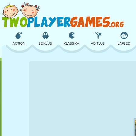
ACTION
SEIKLUS
KLASSIKA
VÕITLUS
LAPSED
3D
LENNUKID
TULNUKAS
TASAKAAL
KORVPALL
LOSS
MALE
CRAZY
KAITSE
DINOSAURUS
TÜDRUK
GOLF
HÜPPAMINE
MATEMAATIKA
LABÜRINT