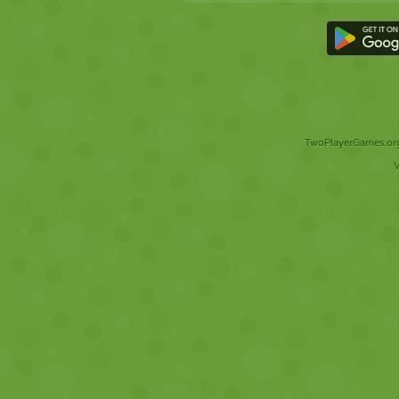
TwoPlayerGames.org 
V