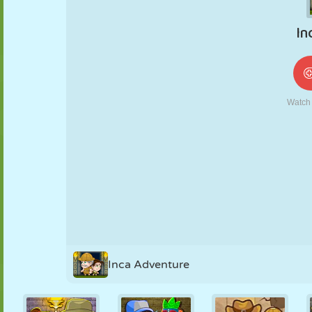
NUKK
PUSLE
REAKTSIOON
RETRO
ROBOT
STRATEEGIA
TRIKK
TANK
TENNIS
TRIPS-TRAPS-
TRULL
Inca Adventure