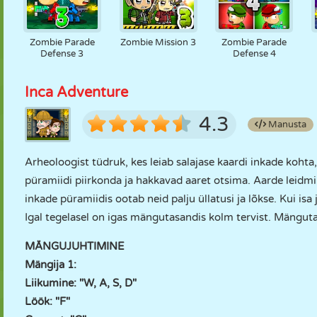
Zombie Parade
Zombie Mission 3
Zombie Parade
Defense 3
Defense 4
Inca Adventure
4.3
Manusta
Arheoloogist tüdruk, kes leiab salajase kaardi inkade kohta
püramiidi piirkonda ja hakkavad aaret otsima. Aarde leidmin
inkade püramiidis ootab neid palju üllatusi ja lõkse. Kui isa
Igal tegelasel on igas mängutasandis kolm tervist. Mängut
MÄNGUJUHTIMINE
Mängija 1:
Liikumine: "W, A, S, D"
Löök: "F"