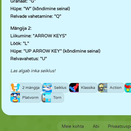
Granaat: "G"
Hüpe: "W" (kõndimine seinal)
Relvade vahetamine: "Q"
Mängija 2:
Liikumine: "ARROW KEYS"
Löök: "L"
Hüpe: "UP ARROW KEY" (kõndimine seinal)
Relvavahetus: "U"
Las algab inka seiklus!
2 mängija
Seiklus
Klassika
Action
Platvorm
Torn
Meie kohta
Abi
Privaatsuspo