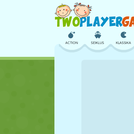
ACTION
SEIKLUS
KLASSIKA
3D
LENNUKID
TULNUKAS
LOSS
MALE
CRAZY
TÜDRUK
GOLF
HÜPPAMINE