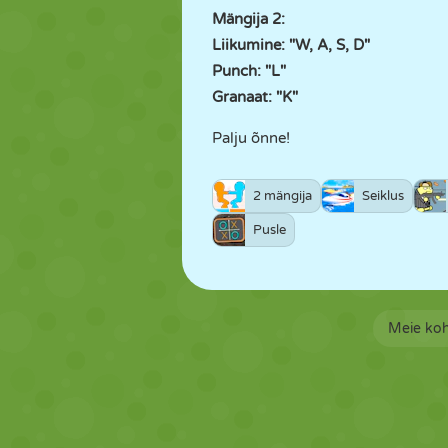
Mängija 2:
Liikumine: "W, A, S, D"
Punch: "L"
Granaat: "K"
Palju õnne!
2 mängija
Seiklus
Pusle
Meie ko