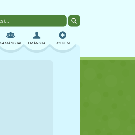
3-4 MÄNGIJAT
1 MÄNGIJA
ROHKEM
BOMBER
BRAUSER
AUTO
LENDAMINE
TOIT
LÕBU
PIXEL ART
PLATVORM
BASSEIN