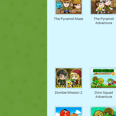
The Pyramid Maze
The Pyramid
Adventure
Zombie Mission 2
Dino Squad
Adventure