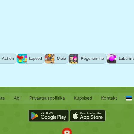
Action
Lapsed
Meie
Põgenemine
Labürint
hta
Abi
Privaatsuspoliitika
Küpsised
Kontakt