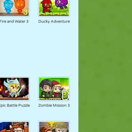
Fire and Water 3
Ducky Adventure
pic Battle Puzzle
Zombie Mission 3