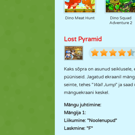
Dino Meat Hunt
Dino Squad
Adventure 2
Lost Pyramid
Kaks sõpra on asunud seiklusele,
püüniseid. Jagatud ekraanil mäng
seinte, tehes "
Wall Jump
" ja saad
mänguekraani keskel.
Mängu juhtimine:
Mängija 1:
Liikumine: "Noolenupud"
Laskmine: "F"