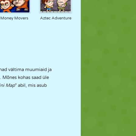
Money Movers
Aztec Adventure
 nad vältima muumiaid ja
a. Mõnes kohas saad üle
ni Map
" abil, mis asub