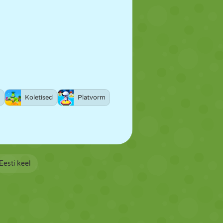
Koletised
Platvorm
Eesti keel