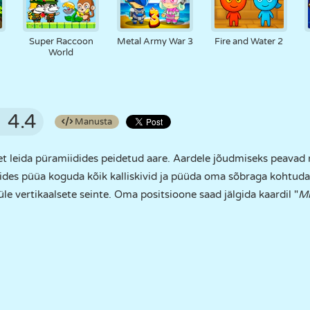
Super Raccoon
Metal Army War 3
Fire and Water 2
World
4.4
Manusta
 et leida püramiidides peidetud aare. Aardele jõudmiseks peavad
ides püüa koguda kõik kalliskivid ja püüda oma sõbraga kohtud
 üle vertikaalsete seinte. Oma positsioone saad jälgida kaardil "
Mi