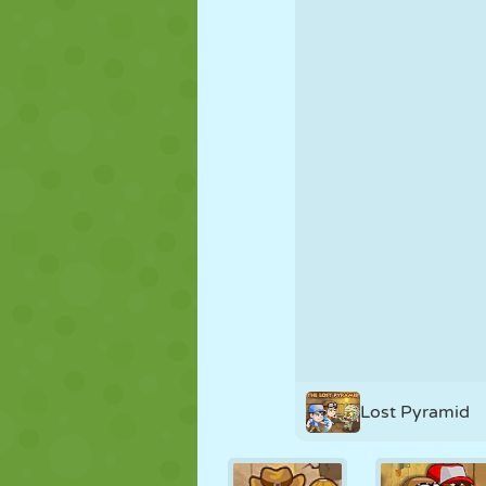
NUKK
PUSLE
REAKTSIOO
STRATEEGIA
TRIKK
TANK
Lost Pyramid