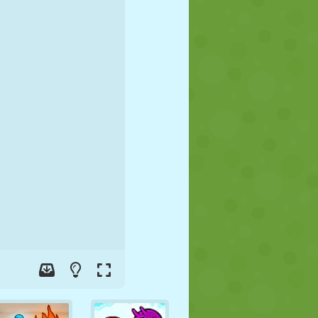
JALGPALL
KOSMOS
KRIIPSUJUKU
SÕDA
MAADLUS
ZOMBIE