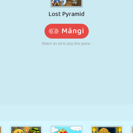
N
RETRO
ROBOT
JOOKSMINE
KOOL
LASKMINE
TENNIS
TRIPS-TRAPS-
PUUTEEKRAAN
TORN
VEOAUTO
TRULL