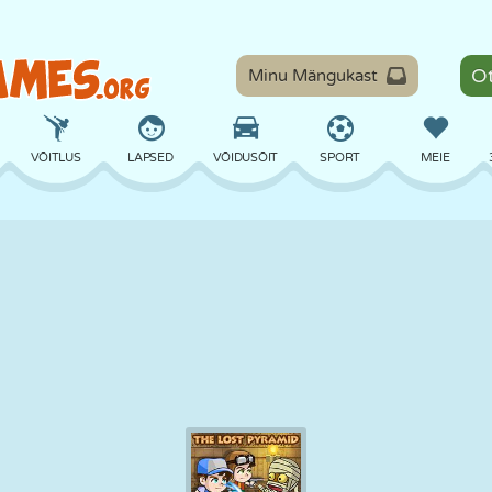
Minu Mängukast
VÕITLUS
LAPSED
VÕIDUSÕIT
SPORT
MEIE
TASAKAAL
KORVPALL
LAHING
PILJARD
LAUAMÄNGUD
KAITSE
DINOSAURUS
SÕITMINE
ÕPE
PÕGENEMINE
MATEMAATIKA
LABÜRINT
KOLETISED
MOOTORRATAS
ONLINE