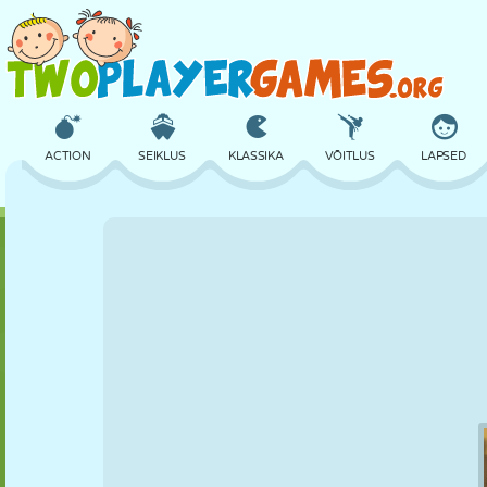
ACTION
SEIKLUS
KLASSIKA
VÕITLUS
LAPSED
3D
LENNUKID
TULNUKAS
TASAKAAL
KORVPALL
LOSS
MALE
CRAZY
KAITSE
DINOSAURUS
TÜDRUK
GOLF
HÜPPAMINE
MATEMAATIKA
LABÜRINT