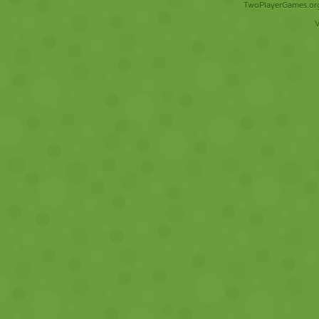
TwoPlayerGames.org 
V