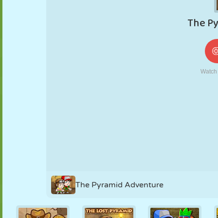
NUKK
PUSLE
REAKTSIOON
RETRO
ROBOT
STRATEEGIA
TRIKK
TANK
TENNIS
TRIPS-TRAPS-
TRULL
The Pyramid Adventure