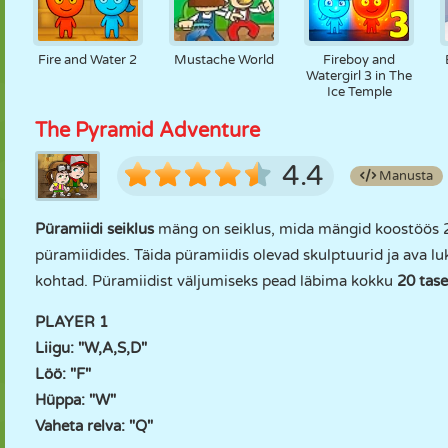
Fire and Water 2
Mustache World
Fireboy and
Watergirl 3 in The
Ice Temple
The Pyramid Adventure
4.4
Manusta
Püramiidi seiklus
mäng on seiklus, mida mängid koostöös 2
püramiidides. Täida püramiidis olevad skulptuurid ja ava lu
kohtad. Püramiidist väljumiseks pead läbima kokku
20 tase
PLAYER 1
Liigu: "W,A,S,D"
Löö: "F"
Hüppa: "W"
Vaheta relva: "Q"