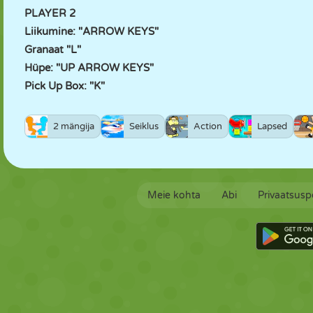
PLAYER 2
Liikumine: "ARROW KEYS"
Granaat "L"
Hüpe: "UP ARROW KEYS"
Pick Up Box: "K"
2 mängija
Seiklus
Action
Lapsed
Meie kohta
Abi
Privaatsuspo