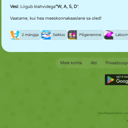
Vesi:
Liigub klahvidega
"W, A, S, D
".
Vaatame, kui hea meeskonnakaaslane sa oled!
2 mängija
Seiklus
Põgenemine
Labüri
Meie kohta
Abi
Privaatsuspo
TwoPlayerGames.org 
V