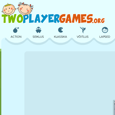
ACTION
SEIKLUS
KLASSIKA
VÕITLUS
LAPSED
3D
LENNUKID
TULNUKAS
TASAKAAL
KORVPALL
LOSS
MALE
CRAZY
KAITSE
DINOSAURUS
TÜDRUK
GOLF
HÜPPAMINE
MATEMAATIKA
LABÜRINT