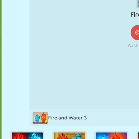
NUKK
PUSLE
REAKTSIOON
RETRO
ROBOT
STRATEEGIA
TRIKK
TANK
TENNIS
TRIPS-TRAPS-
TRULL
Fire and Water 3