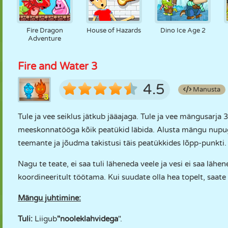
Fire Dragon
House of Hazards
Dino Ice Age 2
Adventure
Fire and Water 3
4.5
Manusta
Tule ja vee seiklus jätkub jääajaga. Tule ja vee mängusarja
meeskonnatööga kõik peatükid läbida. Alusta mängu nupu
teemante ja jõudma takistusi täis peatükkides lõpp-punkti.
Nagu te teate, ei saa tuli läheneda veele ja vesi ei saa lä
koordineeritult töötama. Kui suudate olla hea topelt, saate 
Mängu juhtimine:
Tuli:
Liigub
"nooleklahvidega
".