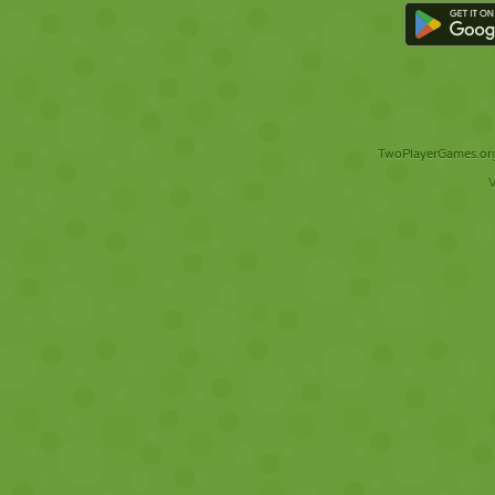
TwoPlayerGames.org 
V