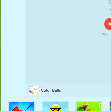
NUKK
PUSLE
REAKTSIOON
RETRO
ROBOT
STRATEEGIA
TRIKK
TANK
TENNIS
TRIPS-TRAPS-
TRULL
Color Balls