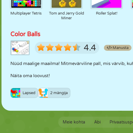
Multiplayer Tetris
Tom and Jerry Gold
Roller Splat!
Miner
Color Balls
4.4
Manusta
Nüüd maalige maailma! Mitmevärviline pall, mis värvib, kuh
Näita oma loovust!
Lapsed
2 mängija
Meie kohta
Abi
Privaatsuspo