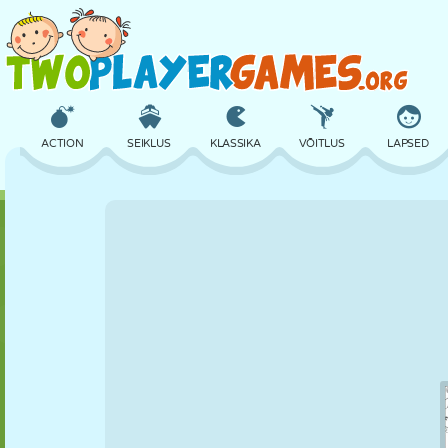
ACTION
SEIKLUS
KLASSIKA
VÕITLUS
LAPSED
3D
LENNUKID
TULNUKAS
TASAKAAL
KORVPALL
LOSS
MALE
CRAZY
KAITSE
DINOSAURUS
TÜDRUK
GOLF
HÜPPAMINE
MATEMAATIKA
LABÜRINT