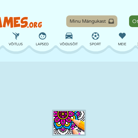
Minu Mängukast
VÕITLUS
LAPSED
VÕIDUSÕIT
SPORT
MEIE
TASAKAAL
KORVPALL
LAHING
PILJARD
LAUAMÄNGUD
KAITSE
DINOSAURUS
SÕITMINE
ÕPE
PÕGENEMINE
MATEMAATIKA
LABÜRINT
KOLETISED
MOOTORRATAS
ONLINE