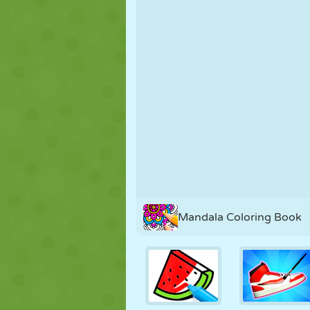
NUKK
PUSLE
REAKTSIOO
STRATEEGIA
TRIKK
TANK
Mandala Coloring Book