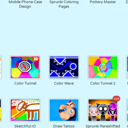
Mobile Phone Case
Sprunki Coloring
Pottery Master
D
Design
Pages
Color Tunnel
Color Wave
Color Tunnel 2
uus
Sketchful.IO
Draw Tattoo
Sprunki Rareshifted