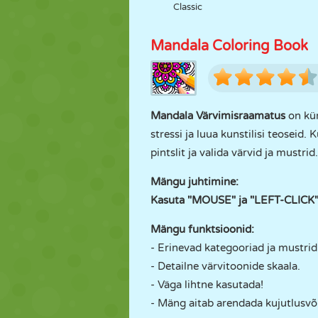
Classic
Mandala Coloring Book
Mandala Värvimisraamatus
on kü
stressi ja luua kunstilisi teoseid.
pintslit ja valida värvid ja mustrid.
Mängu juhtimine:
Kasuta "MOUSE" ja "LEFT-CLICK"
Mängu funktsioonid:
- Erinevad kategooriad ja mustrid
- Detailne värvitoonide skaala.
- Väga lihtne kasutada!
- Mäng aitab arendada kujutlusv