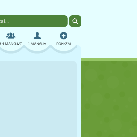
3-4 MÄNGIJAT
1 MÄNGIJA
ROHKEM
BOMBER
BRAUSER
AUTO
LENDAMINE
TOIT
LÕBU
PIXEL ART
PLATVORM
BASSEIN