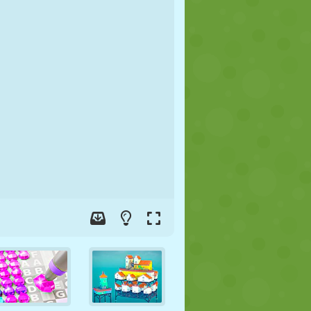
JALGPALL
KOSMOS
KRIIPSUJUKU
SÕDA
MAADLUS
ZOMBIE