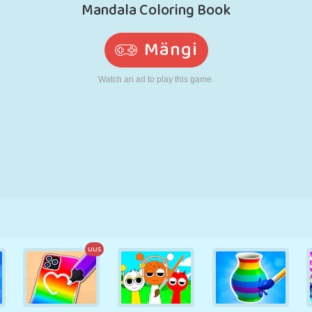
N
RETRO
ROBOT
JOOKSMINE
KOOL
LASKMINE
TENNIS
TRIPS-TRAPS-
PUUTEEKRAAN
TORN
VEOAUTO
TRULL
uus