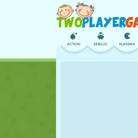
ACTION
SEIKLUS
KLASSIKA
3D
LENNUKID
TULNUKAS
LOSS
MALE
CRAZY
TÜDRUK
GOLF
HÜPPAMINE