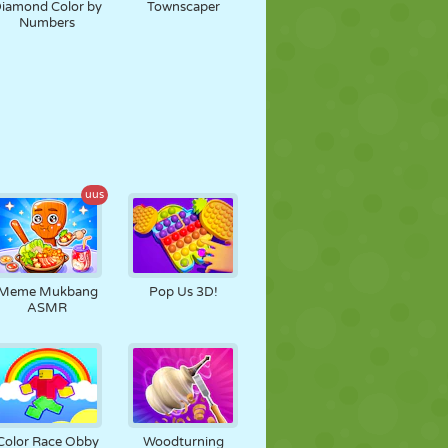
iamond Color by
Townscaper
Numbers
uus
Meme Mukbang
Pop Us 3D!
ASMR
Color Race Obby
Woodturning