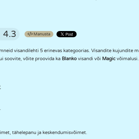
4.3
Manusta
mneid visandilehti 5 erinevas kategoorias. Visandite kujundite m
 Kui soovite, võite proovida ka
Blanko
visandi või
Magic
võimalusi.
.
.
õimet, tähelepanu ja keskendumisvõimet.