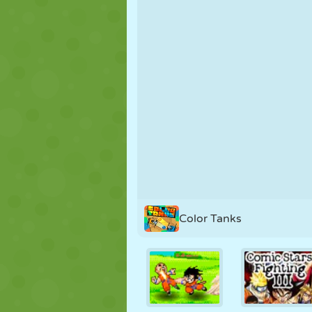
NUKK
PUSLE
REAKTSIOO
STRATEEGIA
TRIKK
TANK
Color Tanks