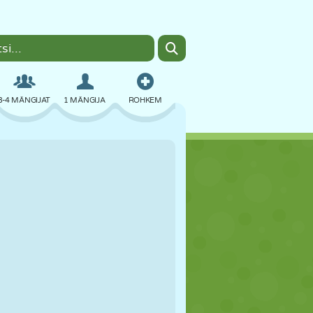
3-4 MÄNGIJAT
1 MÄNGIJA
ROHKEM
BOMBER
BRAUSER
AUTO
LENDAMINE
TOIT
LÕBU
PIXEL ART
PLATVORM
BASSEIN