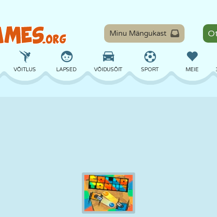
Minu Mängukast
VÕITLUS
LAPSED
VÕIDUSÕIT
SPORT
MEIE
TASAKAAL
KORVPALL
LAHING
PILJARD
LAUAMÄNGUD
KAITSE
DINOSAURUS
SÕITMINE
ÕPE
PÕGENEMINE
MATEMAATIKA
LABÜRINT
KOLETISED
MOOTORRATAS
ONLINE