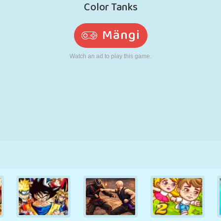
N
RETRO
ROBOT
JOOKSMINE
KOOL
LASKMINE
TENNIS
TRIPS-TRAPS-
PUUTEEKRAAN
TORN
VEOAUTO
TRULL