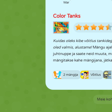
War
Color Tanks
Kuidas oleks kibe võitlus tankide
oled valmis, alustame!
Mängu ajal,
juhtnuppe ja saate neid muuta, 
mängitakse kahe mängijana, jätk
2 mängija
Võitlus
Meie ko