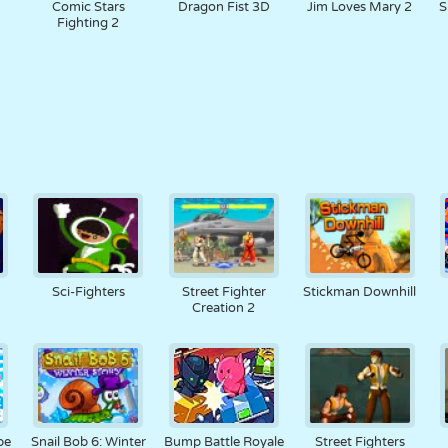
Comic Stars
Dragon Fist 3D
Jim Loves Mary 2
S
Fighting 2
Sci-Fighters
Street Fighter
Stickman Downhill
Creation 2
pe
Snail Bob 6: Winter
Bump Battle Royale
Street Fighters