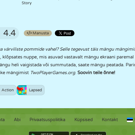
Story
4.4
Manusta
ga värviliste pommide vahel? Selle tegevust täis mängu mängimis
 klõpsates nuppe, mis asuvad vastavalt mängu ekraani paremal 
mängu heli vaigistada või summutada, saate mängu peatada. Pa
ake mängimist
TwoPlayerGames.org
.
Soovin teile õnne!
Action
Lapsed
hta
Abi
Privaatsuspoliitika
Küpsised
Kontakt