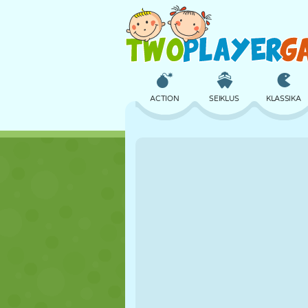
ACTION
SEIKLUS
KLASSIKA
3D
LENNUKID
TULNUKAS
LOSS
MALE
CRAZY
TÜDRUK
GOLF
HÜPPAMINE