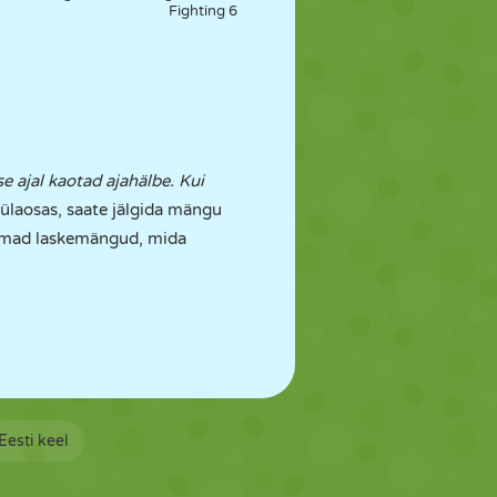
Fighting 6
e ajal kaotad ajahälbe. Kui
ülaosas, saate jälgida mängu
rimad laskemängud, mida
Eesti keel