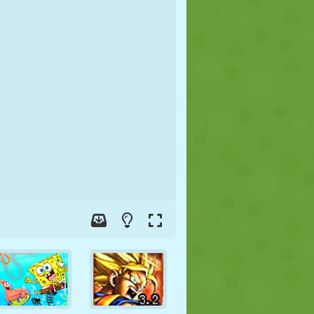
JALGPALL
KOSMOS
KRIIPSUJUKU
SÕDA
MAADLUS
ZOMBIE