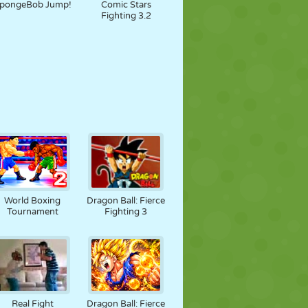
pongeBob Jump!
Comic Stars
Fighting 3.2
World Boxing
Dragon Ball: Fierce
Tournament
Fighting 3
Real Fight
Dragon Ball: Fierce