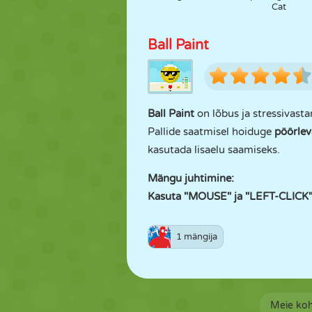
Cat
Ball Paint
Ball Paint
on lõbus ja stressivast
Pallide saatmisel hoiduge
pöörlev
kasutada lisaelu saamiseks.
Mängu juhtimine:
Kasuta "MOUSE" ja "LEFT-CLICK"
1 mängija
Meie ko