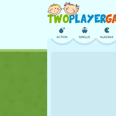
ACTION
SEIKLUS
KLASSIKA
3D
LENNUKID
TULNUKAS
LOSS
MALE
CRAZY
TÜDRUK
GOLF
HÜPPAMINE