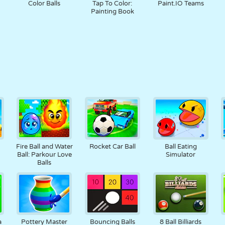
Color Balls
Tap To Color:
Paint.IO Teams
Painting Book
Fire Ball and Water
Rocket Car Ball
Ball Eating
Ball: Parkour Love
Simulator
Balls
a
Pottery Master
Bouncing Balls
8 Ball Billiards