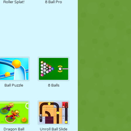
Roller Splat!
8 Ball Pro
Ball Puzzle
8 Balls
Dragon Ball
Unroll Ball Slide