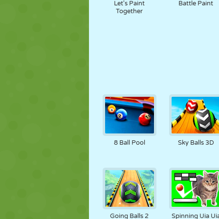
Let's Paint
Battle Paint
Together
8 Ball Pool
Sky Balls 3D
Going Balls 2
Spinning Uia Ui