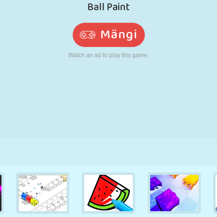
N
RETRO
ROBOT
JOOKSMINE
KOOL
LASKMINE
TENNIS
TRIPS-TRAPS-
PUUTEEKRAAN
TORN
VEOAUTO
TRULL