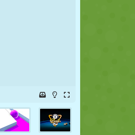
JALGPALL
KOSMOS
KRIIPSUJUKU
SÕDA
MAADLUS
ZOMBIE