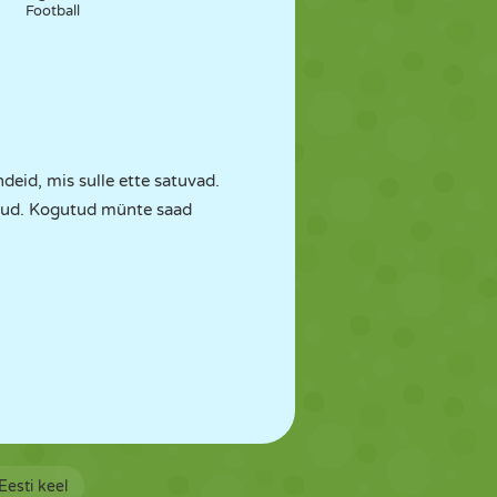
Football
deid, mis sulle ette satuvad.
iidud. Kogutud münte saad
Eesti keel