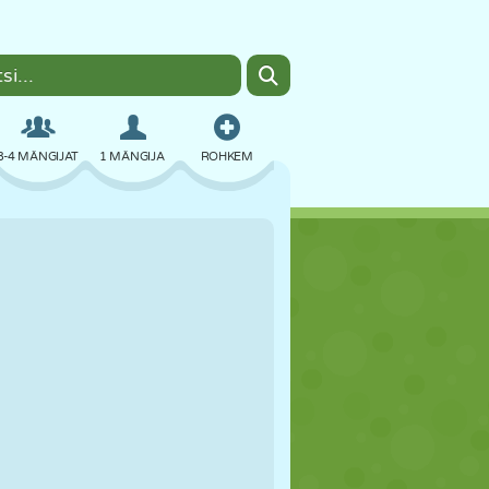
3-4 MÄNGIJAT
1 MÄNGIJA
ROHKEM
BOMBER
BRAUSER
AUTO
LENDAMINE
TOIT
LÕBU
PIXEL ART
PLATVORM
BASSEIN