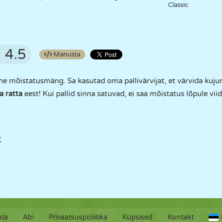
Classic
4.5
Manusta
ane mõistatusmäng. Sa kasutad oma pallivärvijat, et värvida kujun
a ratta
eest! Kui pallid sinna satuvad, ei saa mõistatus lõpule v
.
hta
Abi
Privaatsuspoliitika
Küpsised
Kontakt