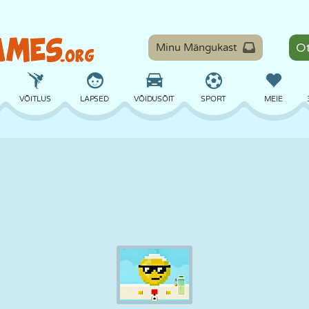
Minu Mängukast
VÕITLUS
LAPSED
VÕIDUSÕIT
SPORT
MEIE
TASAKAAL
KORVPALL
LAHING
PILJARD
LAUAMÄNGUD
KAITSE
DINOSAURUS
SÕITMINE
ÕPE
PÕGENEMINE
MATEMAATIKA
LABÜRINT
KOLETISED
MOOTORRATAS
ONLINE