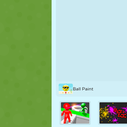
NUKK
PUSLE
REAKTSIOO
STRATEEGIA
TRIKK
TANK
Ball Paint