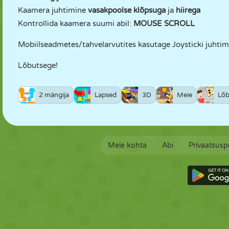
Kaamera juhtimine
vasakpoolse klõpsuga
ja
hiirega
Kontrollida kaamera suumi abil:
MOUSE SCROLL
Mobiilseadmetes/tahvelarvutites kasutage Joysticki juhtimi
Lõbutsege!
2 mängija
Lapsed
3D
Meie
Lõ
Meie kohta
Abi
Privaatsuspo