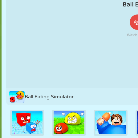
NUKK
PUSLE
REAKTSIOON
RETRO
ROBOT
STRATEEGIA
TRIKK
TANK
TENNIS
TRIPS-TRAPS-
TRULL
Ball Eating Simulator