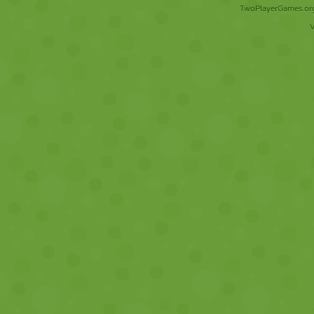
TwoPlayerGames.org 
V