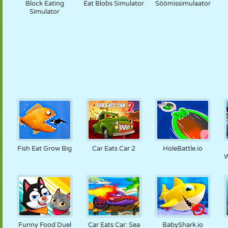
Block Eating
Eat Blobs Simulator
Söömissimulaator
Simulator
Fish Eat Grow Big
Car Eats Car 2
HoleBattle.io
W
Funny Food Duel
Car Eats Car: Sea
BabyShark.io