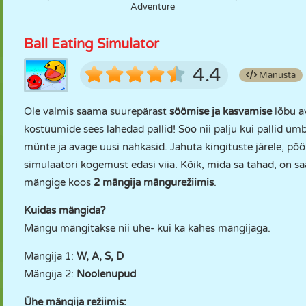
Adventure
Ball Eating Simulator
4.4
Manusta
Ole valmis saama suurepärast
söömise ja kasvamise
lõbu av
kostüümide sees lahedad pallid! Söö nii palju kui pallid ümber
münte ja avage uusi nahkasid. Jahuta kingituste järele, pö
simulaatori kogemust edasi viia. Kõik, mida sa tahad, on s
mängige koos
2 mängija mängurežiimis
.
Kuidas mängida?
Mängu mängitakse nii ühe- kui ka kahes mängijaga.
Mängija 1:
W, A, S, D
Mängija 2:
Noolenupud
Ühe mängija režiimis: