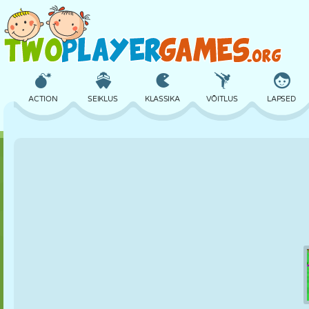
ACTION
SEIKLUS
KLASSIKA
VÕITLUS
LAPSED
3D
LENNUKID
TULNUKAS
TASAKAAL
KORVPALL
LOSS
MALE
CRAZY
KAITSE
DINOSAURUS
TÜDRUK
GOLF
HÜPPAMINE
MATEMAATIKA
LABÜRINT