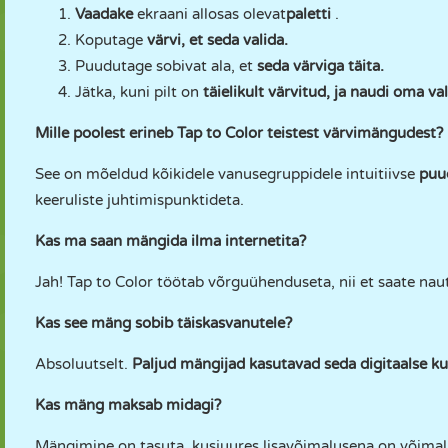
Vaadake
ekraani allosas olevat
paletti
.
Koputage
värvi, et seda valida.
Puudutage sobivat ala, et
seda värviga täita.
Jätka, kuni pilt on
täielikult värvitud, ja naudi oma v
Mille poolest erineb Tap to Color teistest värvimängudest?
See on mõeldud kõikidele vanusegruppidele intuitiivse
puu
keeruliste juhtimispunktideta.
Kas ma saan mängida ilma internetita?
Jah! Tap to Color töötab võrguühenduseta, nii et saate nautid
Kas see mäng sobib täiskasvanutele?
Absoluutselt.
Paljud mängijad kasutavad seda digitaalse ku
Kas mäng maksab midagi?
Mängimine on tasuta, kusjuures lisavõimalusena on võimalik