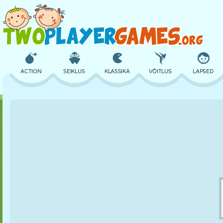
ACTION
SEIKLUS
KLASSIKA
VÕITLUS
LAPSED
3D
LENNUKID
TULNUKAS
TASAKAAL
KORVPALL
LOSS
MALE
CRAZY
KAITSE
DINOSAURUS
TÜDRUK
GOLF
HÜPPAMINE
MATEMAATIKA
LABÜRINT