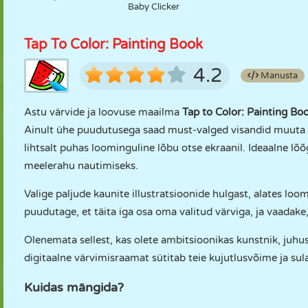
Baby Clicker
Tap To Color: Painting Book
4.2
Manusta
Astu värvide ja loovuse maailma
Tap to Color: Painting B
Ainult ühe puudutusega saad must-valged visandid muuta ela
lihtsalt puhas loominguline lõbu otse ekraanil. Ideaalne lõ
meelerahu nautimiseks.
Valige paljude kaunite illustratsioonide hulgast, alates loo
puudutage, et täita iga osa oma valitud värviga, ja vaadake,
Olenemata sellest, kas olete ambitsioonikas kunstnik, juhusl
digitaalne värvimisraamat sütitab teie kujutlusvõime ja sulat
Kuidas mängida?