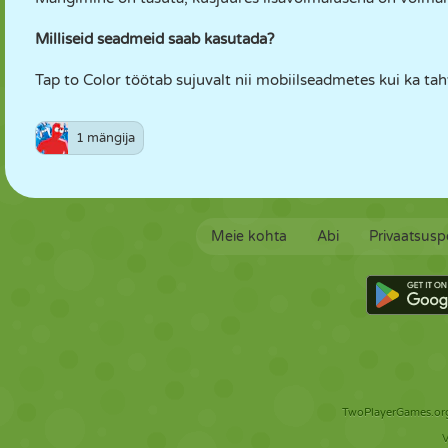
Milliseid seadmeid saab kasutada?
Tap to Color töötab sujuvalt nii mobiilseadmetes kui ka tah
1 mängija
Meie kohta
Abi
Privaatsuspo
TwoPlayerGames.org 
V