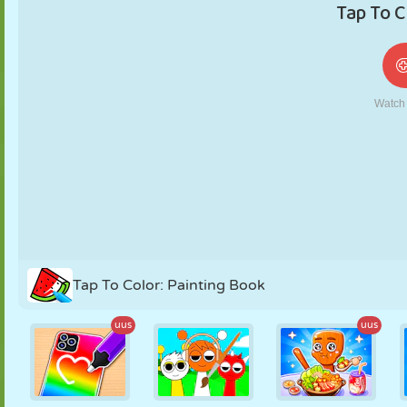
NUKK
PUSLE
REAKTSIOON
RETRO
ROBOT
STRATEEGIA
TRIKK
TANK
TENNIS
TRIPS-TRAPS-
TRULL
Tap To Color: Painting Book
uus
uus