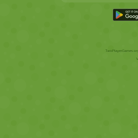
TwoPlayerGames.org 
V