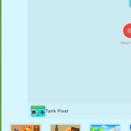
NUKK
PUSLE
REAKTSIOON
RETRO
ROBOT
STRATEEGIA
TRIKK
TANK
TENNIS
TRIPS-TRAPS-
TRULL
Tank Pixel