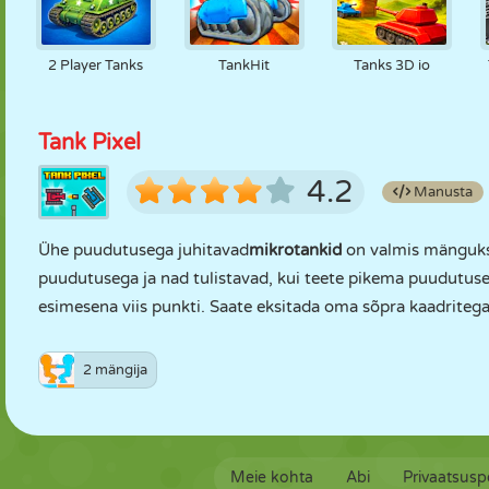
2 Player Tanks
TankHit
Tanks 3D io
Tank Pixel
4.2
Manusta
Ühe puudutusega juhitavad
mikrotankid
on valmis mänguks
puudutusega ja nad tulistavad, kui teete pikema puudutuse
esimesena viis punkti. Saate eksitada oma sõpra kaadritega
2 mängija
Meie kohta
Abi
Privaatsuspo