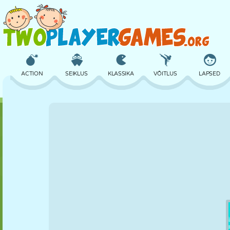
ACTION
SEIKLUS
KLASSIKA
VÕITLUS
LAPSED
3D
LENNUKID
TULNUKAS
TASAKAAL
KORVPALL
LOSS
MALE
CRAZY
KAITSE
DINOSAURUS
TÜDRUK
GOLF
HÜPPAMINE
MATEMAATIKA
LABÜRINT