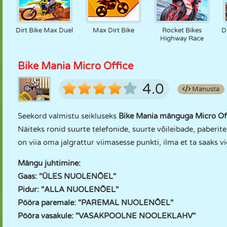
Dirt Bike Max Duel
Max Dirt Bike
Rocket Bikes
D
Highway Race
Bike Mania Micro Office
4.0
Manusta
Seekord valmistu seikluseks
Bike Mania mänguga Micro Off
Näiteks ronid suurte telefonide, suurte võileibade, paberi
on viia oma jalgrattur viimasesse punkti, ilma et ta saaks 
Mängu juhtimine:
Gaas: "ÜLES NUOLENÕEL"
Pidur: "ALLA NUOLENÕEL"
Pööra paremale: "PAREMAL NUOLENÕEL"
Pööra vasakule: "VASAKPOOLNE NOOLEKLAHV"