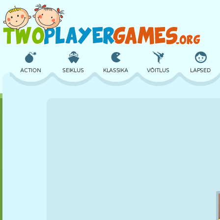
ACTION
SEIKLUS
KLASSIKA
VÕITLUS
LAPSED
3D
LENNUKID
TULNUKAS
TASAKAAL
KORVPALL
LOSS
MALE
CRAZY
KAITSE
DINOSAURUS
TÜDRUK
GOLF
HÜPPAMINE
MATEMAATIKA
LABÜRINT