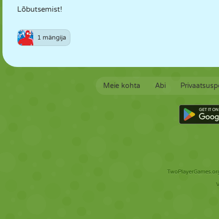
Lõbutsemist!
1 mängija
Meie kohta
Abi
Privaatsuspo
TwoPlayerGames.org 
V