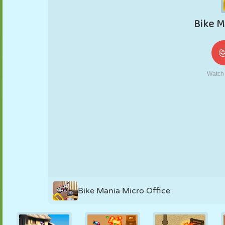
NUKK
PUSLE
REAKTSIOON
RETRO
ROBOT
STRATEEGIA
TRIKK
TANK
TENNIS
TRIPS-TRAPS-
TRULL
Bike Mania Micro Office