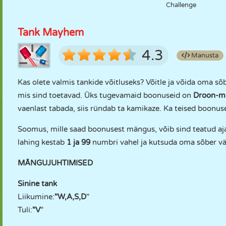
Challenge
Tank Mayhem
4.3
Manusta
Kas olete valmis tankide võitluseks? Võitle ja võida oma sõ
mis sind toetavad. Üks tugevamaid boonuseid on
Droon-mi
vaenlast tabada, siis ründab ta kamikaze. Ka teised boonu
Soomus, mille saad boonusest mängus, võib sind teatud aja
lahing kestab
1 ja 99
numbri vahel ja kutsuda oma sõber väl
MÄNGUJUHTIMISED
Sinine tank
Liikumine:
"W,A,S,D
"
Tuli:
"V
"