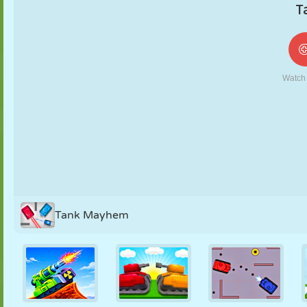
NUKK
PUSLE
REAKTSIOON
RETRO
ROBOT
STRATEEGIA
TRIKK
TANK
TENNIS
TRIPS-TRAPS-
TRULL
Tank Mayhem