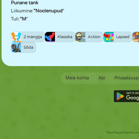
Punane tank
Liikumine:
"Noolenupud
"
Tuli:
"M
"
2 mängija
Klassika
Action
Lapsed
Sõda
Meie kohta
Abi
Privaatsuspo
TwoPlayerGames.org 