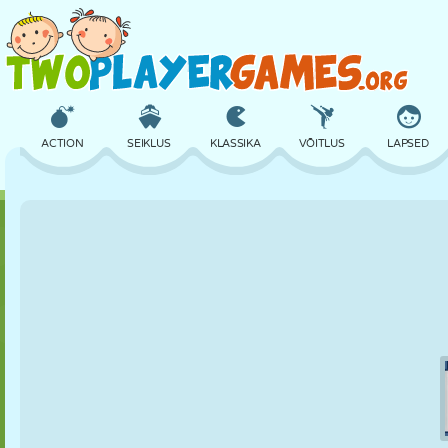
ACTION
SEIKLUS
KLASSIKA
VÕITLUS
LAPSED
3D
LENNUKID
TULNUKAS
TASAKAAL
KORVPALL
LOSS
MALE
CRAZY
KAITSE
DINOSAURUS
TÜDRUK
GOLF
HÜPPAMINE
MATEMAATIKA
LABÜRINT