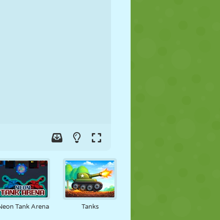
JALGPALL
KOSMOS
KRIIPSUJUKU
SÕDA
MAADLUS
ZOMBIE
Neon Tank Arena
Tanks