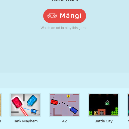
N
RETRO
ROBOT
JOOKSMINE
KOOL
LASKMINE
TENNIS
TRIPS-TRAPS-
PUUTEEKRAAN
TORN
VEOAUTO
TRULL
s
Tank Mayhem
AZ
Battle City