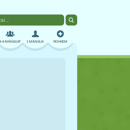
3-4 MÄNGIJAT
1 MÄNGIJA
ROHKEM
BOMBER
BRAUSER
AUTO
LENDAMINE
TOIT
LÕBU
PIXEL ART
PLATVORM
BASSEIN