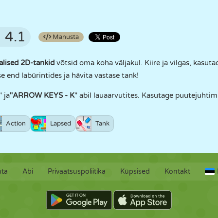
4.1
Manusta
kalised 2D-tankid
võtsid oma koha väljakul. Kiire ja vilgas, kasu
e end labürintides ja hävita vastase tank!
" ja
"ARROW KEYS - K
" abil lauaarvutites. Kasutage puutejuhtim
Action
Lapsed
Tank
hta
Abi
Privaatsuspoliitika
Küpsised
Kontakt