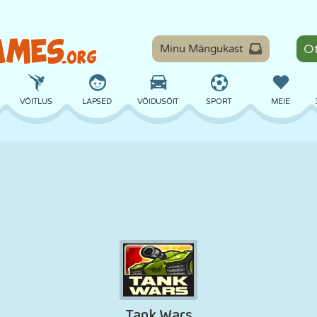
Minu Mängukast
VÕITLUS
LAPSED
VÕIDUSÕIT
SPORT
MEIE
TASAKAAL
KORVPALL
LAHING
PILJARD
LAUAMÄNGUD
KAITSE
DINOSAURUS
SÕITMINE
ÕPE
PÕGENEMINE
MATEMAATIKA
LABÜRINT
KOLETISED
MOOTORRATAS
ONLINE