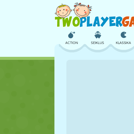
ACTION
SEIKLUS
KLASSIKA
3D
LENNUKID
TULNUKAS
LOSS
MALE
CRAZY
TÜDRUK
GOLF
HÜPPAMINE