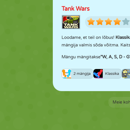
Tank Wars
Loodame, et teil on lõbus!
Klassi
mängija valmis sõda võitma. Kaits
Mängu mängitakse
"W, A, S, D - G
2 mängija
Klassika
Meie ko