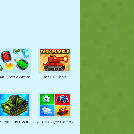
ank Battle Arena
Tank Rumble
Super Tank War
2-3-4 Player Games