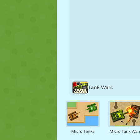
NUKK
PUSLE
REAKTSIOO
STRATEEGIA
TRIKK
TANK
Tank Wars
Micro Tanks
Micro Tank War