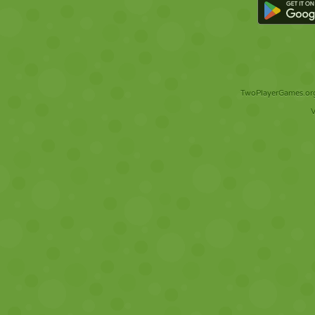
TwoPlayerGames.org 
V