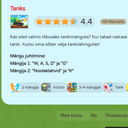
Tanks
4.4
Manusta
Kas oled valmis lõbusaks tankimänguks? Kui tabad vastase t
tanki. Kutsu oma sõber välja tankilahingutes!
Mängu juhtimine:
Mängija 1: "W, A, S, D" ja "G"
Mängija 2: "Nooleklahvid" ja "K"
2 mängija
Action
3-4 mängijat
Tank
Meie kohta
Abi
Privaatsuspo