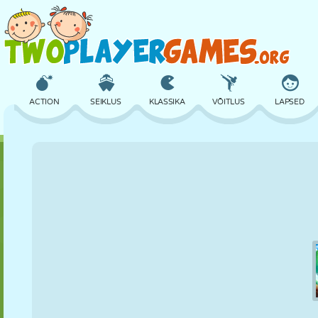
ACTION
SEIKLUS
KLASSIKA
VÕITLUS
LAPSED
3D
LENNUKID
TULNUKAS
TASAKAAL
KORVPALL
LOSS
MALE
CRAZY
KAITSE
DINOSAURUS
TÜDRUK
GOLF
HÜPPAMINE
MATEMAATIKA
LABÜRINT