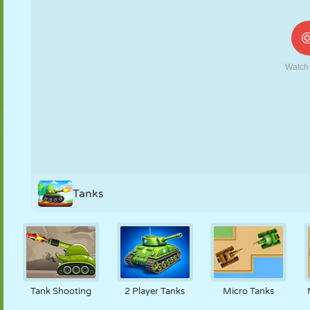
NUKK
PUSLE
REAKTSIOON
RETRO
ROBOT
STRATEEGIA
TRIKK
TANK
TENNIS
TRIPS-TRAPS-
TRULL
Tanks
Tank Shooting
2 Player Tanks
Micro Tanks