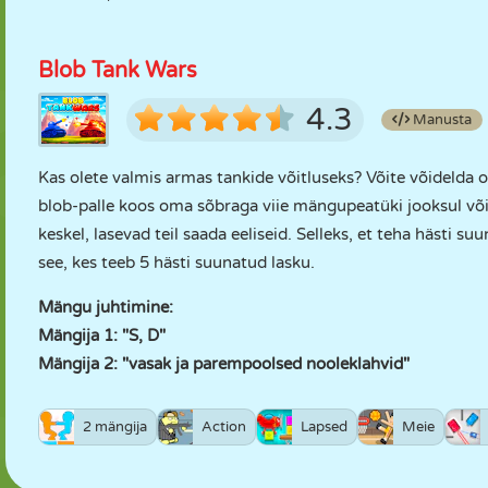
Blob Tank Wars
4.3
Manusta
Kas olete valmis armas tankide võitluseks? Võite võidelda 
blob-palle koos oma sõbraga viie mängupeatüki jooksul või
keskel, lasevad teil saada eeliseid. Selleks, et teha hästi s
see, kes teeb 5 hästi suunatud lasku.
Mängu juhtimine:
Mängija 1: "S, D"
Mängija 2: "vasak ja parempoolsed nooleklahvid"
2 mängija
Action
Lapsed
Meie