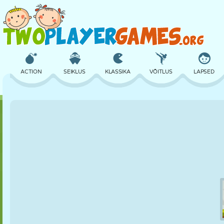
ACTION
SEIKLUS
KLASSIKA
VÕITLUS
LAPSED
3D
LENNUKID
TULNUKAS
TASAKAAL
KORVPALL
LOSS
MALE
CRAZY
KAITSE
DINOSAURUS
TÜDRUK
GOLF
HÜPPAMINE
MATEMAATIKA
LABÜRINT