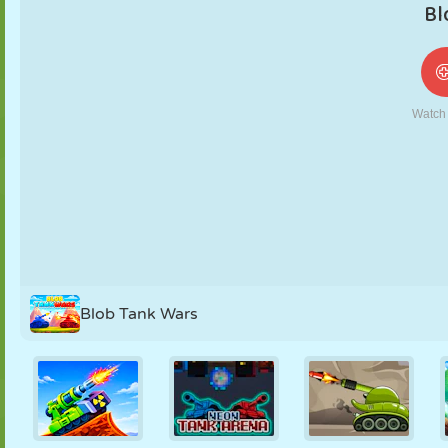
NUKK
PUSLE
REAKTSIOON
RETRO
ROBOT
STRATEEGIA
TRIKK
TANK
TENNIS
TRIPS-TRAPS-
TRULL
Blob Tank Wars