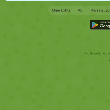
Meie kohta
Abi
Privaatsuspo
TwoPlayerGames.org 
V