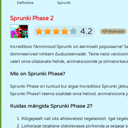
Definitive
Sprunki
Sprunki Phase 2
4.2
Manusta
Incrediboxi fännimood Sprunki on äärmiselt populaarne! S
domineerivad rohkem õudusteemadel. Teine neist versioon
väärt oma üllatavate helide, animatsioonide ja silmatorka
Mis on Sprunki Phase?
Sprunki Phase on tuntud kui algse Incredibox Sprunki jät
Sprunki Phase'i teema sisaldab oma helisid, animatsioone j
Kuidas mängida Sprunki Phase 2?
Kõigepealt vali üks allolevatest tegelastest. Igal teg
Lohistage tegelane ülalolevasse piirkonda ja segage s