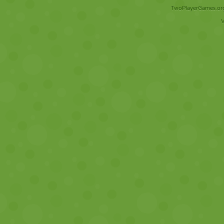
TwoPlayerGames.org 
V