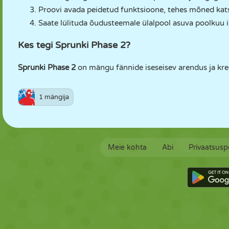
Proovi avada peidetud funktsioone, tehes mõned kat
Saate lülituda õudusteemale ülalpool asuva poolkuu i
Kes tegi Sprunki Phase 2?
Sprunki Phase 2
on mängu fännide iseseisev arendus ja kredi
1 mängija
Meie kohta
Abi
Privaatsuspo