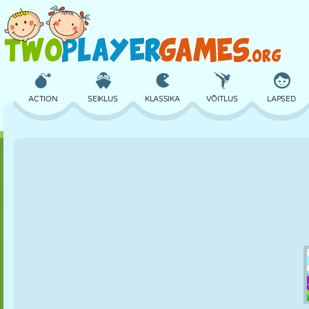
ACTION
SEIKLUS
KLASSIKA
VÕITLUS
LAPSED
3D
LENNUKID
TULNUKAS
TASAKAAL
KORVPALL
LOSS
MALE
CRAZY
KAITSE
DINOSAURUS
TÜDRUK
GOLF
HÜPPAMINE
MATEMAATIKA
LABÜRINT