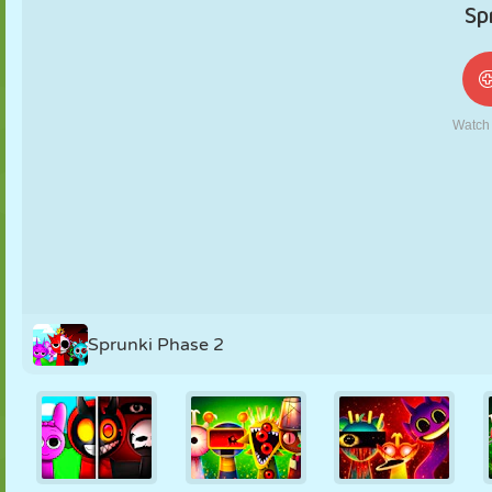
NUKK
PUSLE
REAKTSIOON
RETRO
ROBOT
STRATEEGIA
TRIKK
TANK
TENNIS
TRIPS-TRAPS-
TRULL
Sprunki Phase 2