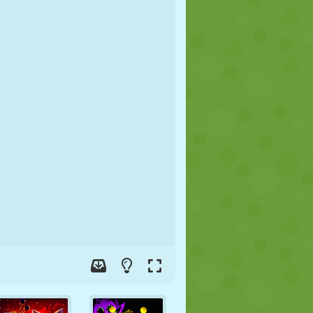
JALGPALL
KOSMOS
KRIIPSUJUKU
SÕDA
MAADLUS
ZOMBIE