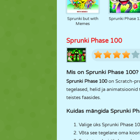
Sprunki but with
Sprunki Phase 1
Memes
Sprunki Phase 100
Mis on Sprunki Phase 100?
Sprunki Phase 100
on Scratch-pro
tegelased, helid ja animatsioonid
teistes faasides.
Kuidas mängida Sprunki Ph
Valige üks Sprunki Phase 10
Võta see tegelane oma koori