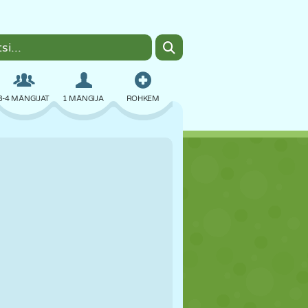
3-4 MÄNGIJAT
1 MÄNGIJA
ROHKEM
BOMBER
BRAUSER
AUTO
LENDAMINE
TOIT
LÕBU
PIXEL ART
PLATVORM
BASSEIN