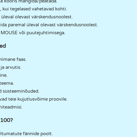
ma kooris mängida/peatada.
kui tegelased vahetavad kohti.
 üleval olevast värskendusnoolest.
lida paremal üleval olevast värskendusnoolest.
n MOUSE või puutejuhtimisega.
ed
viimane faas.
a arvutis.
ine.
 teema.
ad süsteeminõuded.
vad teie kujutlusvõime proovile.
miteadmisi.
 100?
ltumatute fännide poolt.