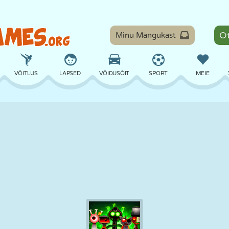
Minu Mängukast
VÕITLUS
LAPSED
VÕIDUSÕIT
SPORT
MEIE
TASAKAAL
KORVPALL
LAHING
PILJARD
LAUAMÄNGUD
KAITSE
DINOSAURUS
SÕITMINE
ÕPE
PÕGENEMINE
MATEMAATIKA
LABÜRINT
KOLETISED
MOOTORRATAS
ONLINE