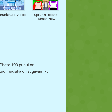
prunki Cool As Ice
Sprunki Retake
Human New
. Phase 100 puhul on
detud muusika on sügavam kui