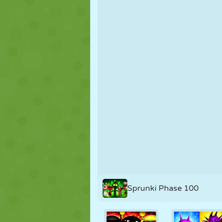
NUKK
PUSLE
REAKTSIOO
STRATEEGIA
TRIKK
TANK
Sprunki Phase 100