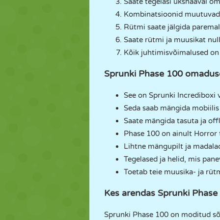
Saate tegelasi ükshaaval o
Kombinatsioonid muutuvad, 
Rütmi saate jälgida paremal
Saate rütmi ja muusikat nul
Kõik juhtimisvõimalused o
Sprunki Phase 100 omadus
See on Sprunki Incrediboxi 
Seda saab mängida mobiilis j
Saate mängida tasuta ja offl
Phase 100 on ainult Horror
Lihtne mängupilt ja madal
Tegelased ja helid, mis pane
Toetab teie muusika- ja rüt
Kes arendas Sprunki Phase
Sprunki Phase 100 on moditud sõ