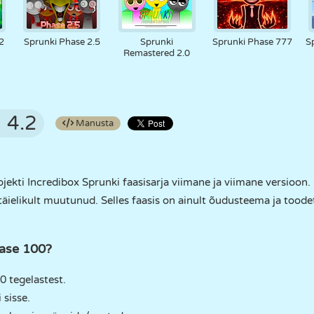
2
Sprunki Phase 2.5
Sprunki
Sprunki Phase 777
S
Remastered 2.0
4.2
Manusta
jekti Incredibox Sprunki faasisarja viimane ja viimane versioon
 täielikult muutunud. Selles faasis on ainult õudusteema ja too
ase 100?
0 tegelastest.
 sisse.