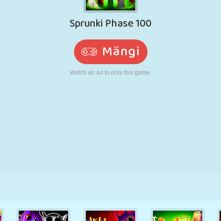
N
RETRO
ROBOT
JOOKSMINE
KOOL
LASKMINE
TENNIS
TRIPS-TRAPS-
PUUTEEKRAAN
TORN
VEOAUTO
TRULL