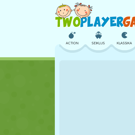
ACTION
SEIKLUS
KLASSIKA
3D
LENNUKID
TULNUKAS
LOSS
MALE
CRAZY
TÜDRUK
GOLF
HÜPPAMINE