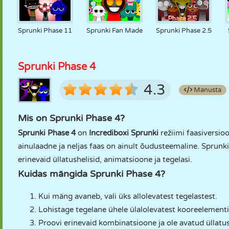
Sprunki Phase 11
Sprunki Fan Made
Sprunki Phase 2.5
Sprunki Phase 4
4.3
Manusta
Mis on Sprunki Phase 4?
Sprunki Phase 4
on
Incrediboxi Sprunki
režiimi faasiversio
ainulaadne ja neljas faas on ainult õudusteemaline. Sprunki
erinevaid üllatushelisid, animatsioone ja tegelasi.
Kuidas mängida Sprunki Phase 4?
Kui mäng avaneb, vali üks allolevatest tegelastest.
Lohistage tegelane ühele ülalolevatest kooreelementi
Proovi erinevaid kombinatsioone ja ole avatud üllatus