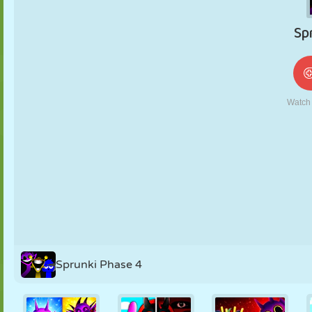
NUKK
PUSLE
REAKTSIOON
RETRO
ROBOT
STRATEEGIA
TRIKK
TANK
TENNIS
TRIPS-TRAPS-
TRULL
Sprunki Phase 4