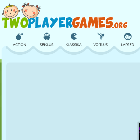
ACTION
SEIKLUS
KLASSIKA
VÕITLUS
LAPSED
3D
LENNUKID
TULNUKAS
TASAKAAL
KORVPALL
LOSS
MALE
CRAZY
KAITSE
DINOSAURUS
TÜDRUK
GOLF
HÜPPAMINE
MATEMAATIKA
LABÜRINT