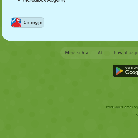
Incredibox Abgerny
1 mängija
Meie kohta
Abi
Privaatsuspo
TwoPlayerGames.org 
V