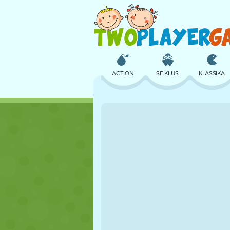
ACTION
SEIKLUS
KLASSIKA
3D
LENNUKID
TULNUKAS
LOSS
MALE
CRAZY
TÜDRUK
GOLF
HÜPPAMINE