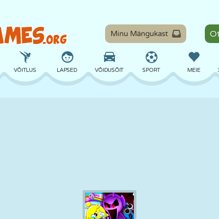
Minu Mängukast
VÕITLUS
LAPSED
VÕIDUSÕIT
SPORT
MEIE
TASAKAAL
KORVPALL
LAHING
PILJARD
LAUAMÄNGUD
KAITSE
DINOSAURUS
SÕITMINE
ÕPE
PÕGENEMINE
MATEMAATIKA
LABÜRINT
KOLETISED
MOOTORRATAS
ONLINE