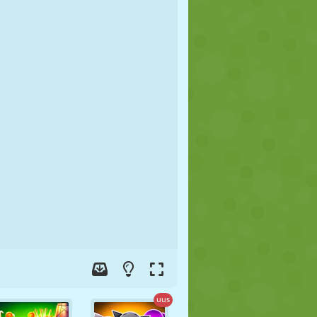
JALGPALL
KOSMOS
KRIIPSUJUKU
SÕDA
MAADLUS
ZOMBIE
uus