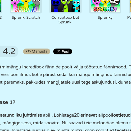
2
Sprunki Scratch
Corruptbox but
Sprunky
P
Sprunki
4.2
Manusta
tmimängu Incredibox fännide poolt välja töötatud fännimood. F
 1 versioon ilmus kohe pärast seda, kui mängu mänginud fännid a
paremaks, pakkudes mängijatele uusi tegelaskujundusi, dünaamili
ase 1?
tetundliku juhtimise
abil
.
Lohistage
20 erinevat
allpool
loetletu
t, mängige seda, mida soovite. Nii saavad teie meloodiad olema tä
žiimi, lohistage nurgas olev musta mütsi ikoon soovitud tegelase