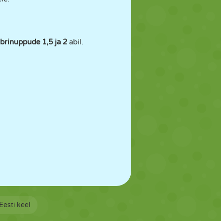
rinuppude 1,5 ja 2
abil.
Eesti keel