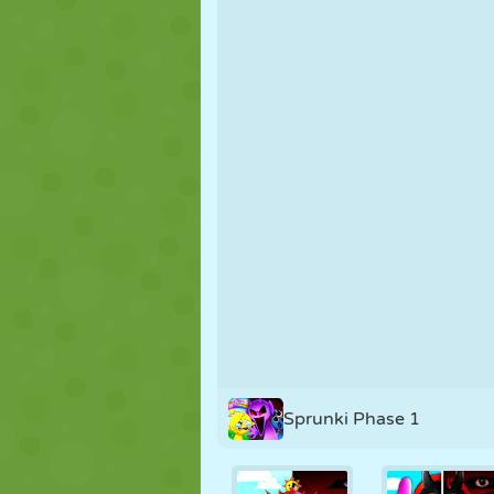
NUKK
PUSLE
REAKTSIOO
STRATEEGIA
TRIKK
TANK
Sprunki Phase 1