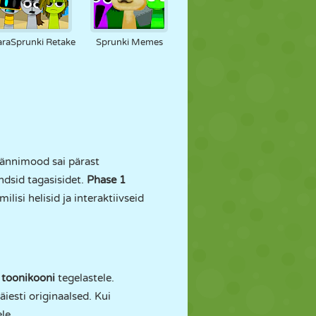
araSprunki Retake
Sprunki Memes
ännimood sai pärast
ndsid tagasisidet.
Phase 1
si helisid ja interaktiivseid
d toonikooni
tegelastele.
iesti originaalsed. Kui
le.