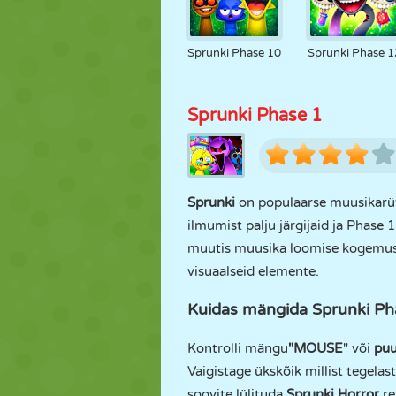
Sprunki Phase 10
Sprunki Phase 1
Sprunki Phase 1
Sprunki
on populaarse muusikarü
ilmumist palju järgijaid ja Phase
muutis muusika loomise kogemust 
visuaalseid elemente.
Kuidas mängida Sprunki Ph
Kontrolli mängu
"MOUSE
" või
puu
Vaigistage ükskõik millist tegelas
soovite lülituda
Sprunki Horror
re