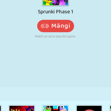
N
RETRO
ROBOT
JOOKSMINE
KOOL
LASKMINE
TENNIS
TRIPS-TRAPS-
PUUTEEKRAAN
TORN
VEOAUTO
TRULL