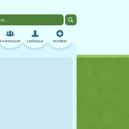
3-4 MÄNGIJAT
1 MÄNGIJA
ROHKEM
BOMBER
BRAUSER
AUTO
LENDAMINE
TOIT
LÕBU
PIXEL ART
PLATVORM
BASSEIN