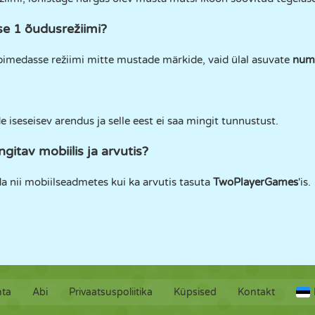
se 1 õudusrežiimi?
u pimedasse režiimi mitte mustade märkide, vaid ülal asuvate
numb
iseseisev arendus ja selle eest ei saa mingit tunnustust.
itav mobiilis ja arvutis?
a nii mobiilseadmetes kui ka arvutis tasuta
TwoPlayerGames
'is.
hta
Abi
Privaatsuspoliitika
Küpsised
Kontakt