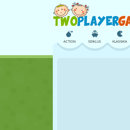
ACTION
SEIKLUS
KLASSIKA
3D
LENNUKID
TULNUKAS
LOSS
MALE
CRAZY
TÜDRUK
GOLF
HÜPPAMINE