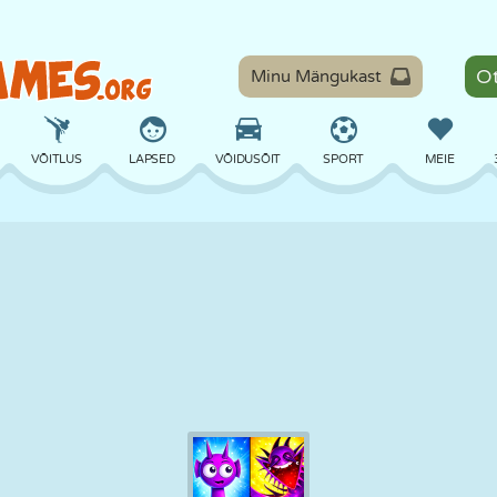
Minu Mängukast
VÕITLUS
LAPSED
VÕIDUSÕIT
SPORT
MEIE
TASAKAAL
KORVPALL
LAHING
PILJARD
LAUAMÄNGUD
KAITSE
DINOSAURUS
SÕITMINE
ÕPE
PÕGENEMINE
MATEMAATIKA
LABÜRINT
KOLETISED
MOOTORRATAS
ONLINE