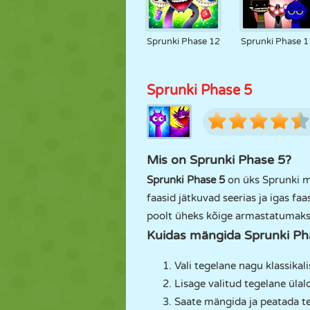
Sprunki Phase 12
Sprunki Phase 1
Sprunki Phase 5
Mis on Sprunki Phase 5?
Sprunki Phase 5
on üks Sprunki m
faasid jätkuvad seerias ja igas f
poolt üheks kõige armastatumaks 
Kuidas mängida Sprunki Ph
Vali tegelane nagu klassikali
Lisage valitud tegelane ülal
Saate mängida ja peatada teg