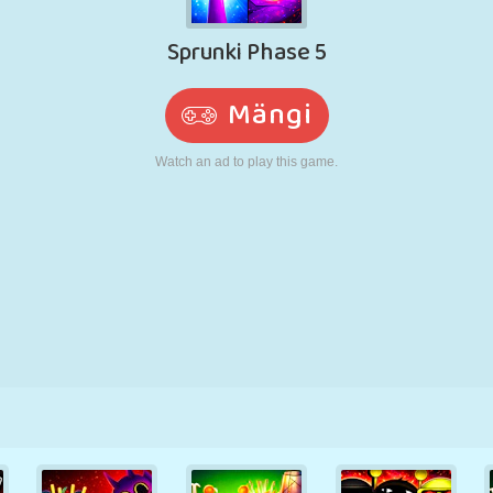
N
RETRO
ROBOT
JOOKSMINE
KOOL
LASKMINE
TENNIS
TRIPS-TRAPS-
PUUTEEKRAAN
TORN
VEOAUTO
TRULL