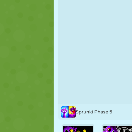
NUKK
PUSLE
REAKTSIOO
STRATEEGIA
TRIKK
TANK
Sprunki Phase 5