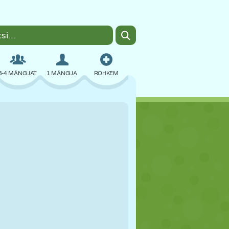
3-4 MÄNGIJAT
1 MÄNGIJA
ROHKEM
BOMBER
BRAUSER
AUTO
LENDAMINE
TOIT
LÕBU
PIXEL ART
PLATVORM
BASSEIN