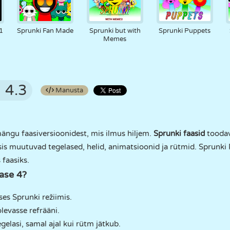
1
Sprunki Fan Made
Sprunki but with
Sprunki Puppets
Memes
4.3
Manusta
ängu faasiversioonidest, mis ilmus hiljem.
Sprunki faasid
toodav
aasis muutuvad tegelased, helid, animatsioonid ja rütmid. Sprunk
faasiks.
ase 4?
ses Sprunki režiimis.
olevasse refrääni.
elasi, samal ajal kui rütm jätkub.