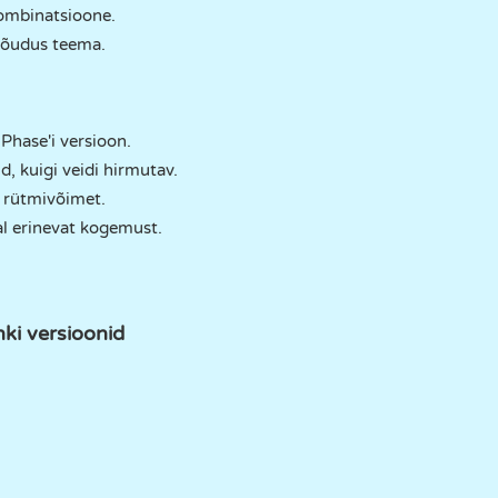
kombinatsioone.
t õudus teema.
Phase'i versioon.
, kuigi veidi hirmutav.
 rütmivõimet.
al erinevat kogemust.
.
ki versioonid