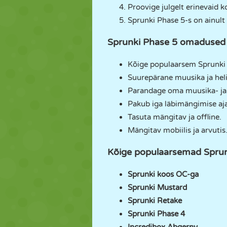
Proovige julgelt erinevaid 
Sprunki Phase 5-s on ainul
Sprunki Phase 5 omadused
Kõige populaarsem Sprunki 
Suurepärane muusika ja helid
Parandage oma muusika- ja
Pakub iga läbimängimise aj
Tasuta mängitav ja offline.
Mängitav mobiilis ja arvutis
Kõige populaarsemad Sprun
Sprunki koos OC-ga
Sprunki Mustard
Sprunki Retake
Sprunki Phase 4