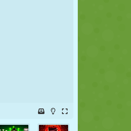
JALGPALL
KOSMOS
KRIIPSUJUKU
SÕDA
MAADLUS
ZOMBIE