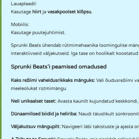
Lauaplaadil:
Kasutage
hiirt
ja
vasakpoolset klõpsu
.
Mobiilis:
Kasutage puutejuhtimist.
Sprunki Beats ühendab rütmimehaanika loomingulise mängu
interaktiivseid väljakutseid. Iga tase on hoolikalt koostatud
Sprunki Beats'i peamised omadused
Kaks režiimi vaheldusrikkaks mänguks:
Vali õudusrežiimi va
meeleolukat rütmimängu.
Neli unikaalset taset:
Avasta kaunilt kujundatud keskkondi, m
Dünaamilised biidid ja heliriba:
Naudi täiuslikult sünkroonit
Väljakutsuv mängupilt:
Navigeeri läbi takistuste ja ajasta o