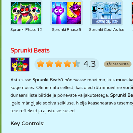
Sprunki Phase 12
Sprunki Phase 5
Sprunki Cool As Ice
Sprunki Beats
4.3
Manusta
Astu sisse
Sprunki Beats
'i põnevasse maailma, kus
muusik
kogemuses. Olenemata sellest, kas oled rütmihuviline või
S
dünaamiliste biitide ja põnevate väljakutsetega.
Sprunki Be
igale mängijale sobiva seikluse. Nelja kaasahaarava tasem
teie refleksid ja ajastusoskused.
Key Controls: