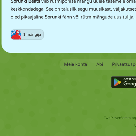
Sprunki Beats
viib rütmipõhise mängu uuele tasemele oma k
keskkondadega. See on täiuslik segu muusikast, väljakutsete
oled pikaajaline
Sprunki
fänn või rütmimängude uus tulija, se
1 mängija
Meie kohta
Abi
Privaatsuspo
TwoPlayerGames.org 
V