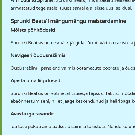
A Tribute to Sprunki:
Sprunki Beats, mis sisaldab selliseid 
armastatud tegelasele, tuues samal ajal sisse uusi seiklusi.
Sprunki Beats'i mängumängu meisterdamine
Mõista põhitõdesid
Sprunki Beatsis on eesmärk järgida rütmi, vältida takistusi j
Navigeeri õudusrežiimis
Õudusrežiimil pane end valmis ootamatute pöörete ja õudse
Ajasta oma liigutused
Sprunki Beatsis on võtmetähtsusega täpsus. Taktist mööda l
ebaõnnestumiseni, nii et jääge keskendunud ja heliribaga k
Avasta iga tasandit
Iga tase pakub ainulaadset disaini ja takistusi. Nende kujun