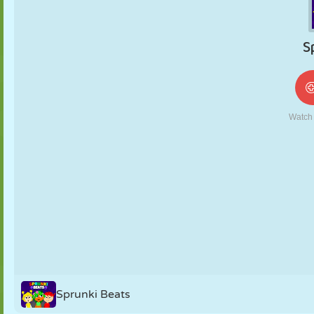
NUKK
PUSLE
REAKTSIOON
RETRO
ROBOT
STRATEEGIA
TRIKK
TANK
TENNIS
TRIPS-TRAPS-
TRULL
Sprunki Beats