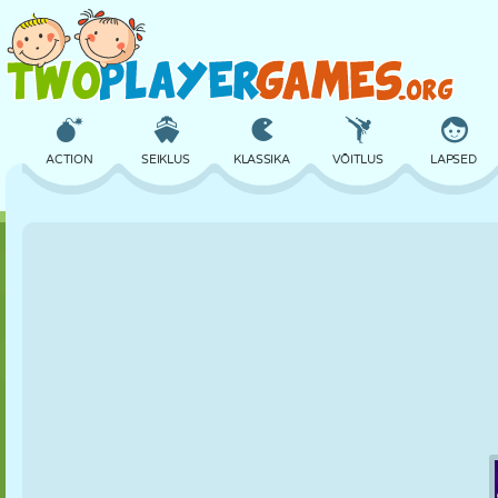
ACTION
SEIKLUS
KLASSIKA
VÕITLUS
LAPSED
3D
LENNUKID
TULNUKAS
TASAKAAL
KORVPALL
LOSS
MALE
CRAZY
KAITSE
DINOSAURUS
TÜDRUK
GOLF
HÜPPAMINE
MATEMAATIKA
LABÜRINT