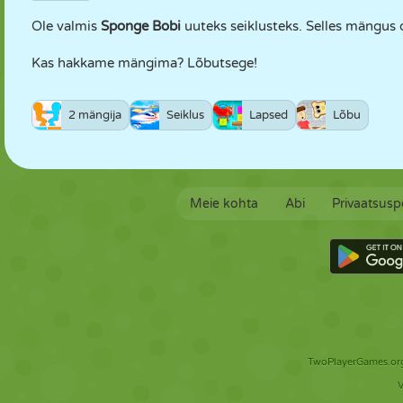
Ole valmis
Sponge Bobi
uuteks seiklusteks. Selles mängus 
Kas hakkame mängima? Lõbutsege!
2 mängija
Seiklus
Lapsed
Lõbu
Meie kohta
Abi
Privaatsuspo
TwoPlayerGames.org 
V