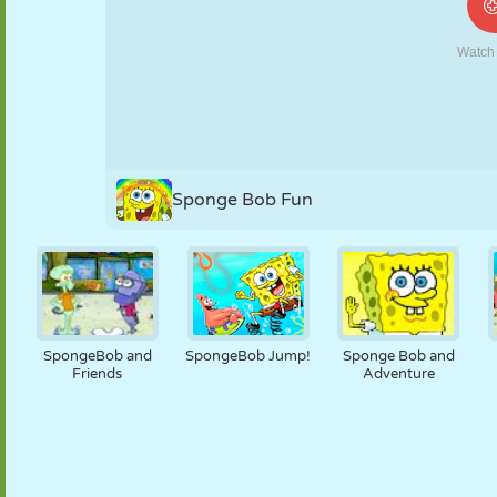
NUKK
PUSLE
REAKTSIOON
RETRO
ROBOT
STRATEEGIA
TRIKK
TANK
TENNIS
TRIPS-TRAPS-
TRULL
Sponge Bob Fun
SpongeBob and
SpongeBob Jump!
Sponge Bob and
Friends
Adventure