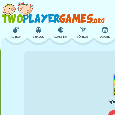
ACTION
SEIKLUS
KLASSIKA
VÕITLUS
LAPSED
3D
LENNUKID
TULNUKAS
TASAKAAL
KORVPALL
LOSS
MALE
CRAZY
KAITSE
DINOSAURUS
TÜDRUK
GOLF
HÜPPAMINE
MATEMAATIKA
LABÜRINT