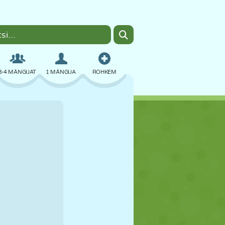
3-4 MÄNGIJAT
1 MÄNGIJA
ROHKEM
BOMBER
BRAUSER
AUTO
LENDAMINE
TOIT
LÕBU
PIXEL ART
PLATVORM
BASSEIN