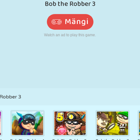
N
RETRO
ROBOT
JOOKSMINE
KOOL
LASKMINE
TENNIS
TRIPS-TRAPS-
PUUTEEKRAAN
TORN
VEOAUTO
TRULL
 Robber 3