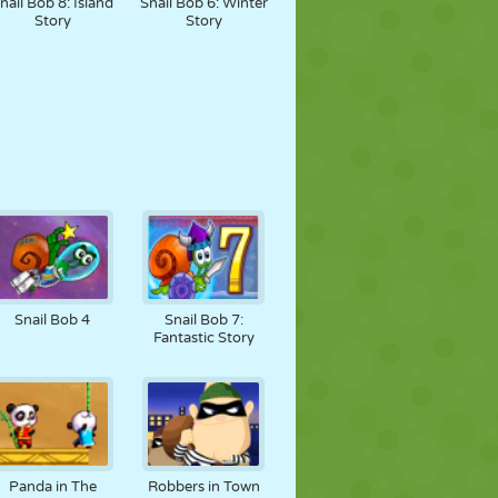
nail Bob 8: Island
Snail Bob 6: Winter
Story
Story
Snail Bob 4
Snail Bob 7:
Fantastic Story
Panda in The
Robbers in Town