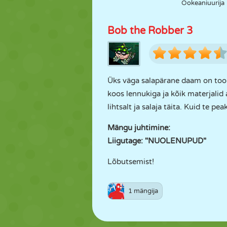
Ookeaniuurija
Bob the Robber 3
Üks väga salapärane daam on toonu
koos lennukiga ja kõik materjalid
lihtsalt ja salaja täita. Kuid te pe
Mängu juhtimine:
Liigutage: "NUOLENUPUD"
Lõbutsemist!
1 mängija