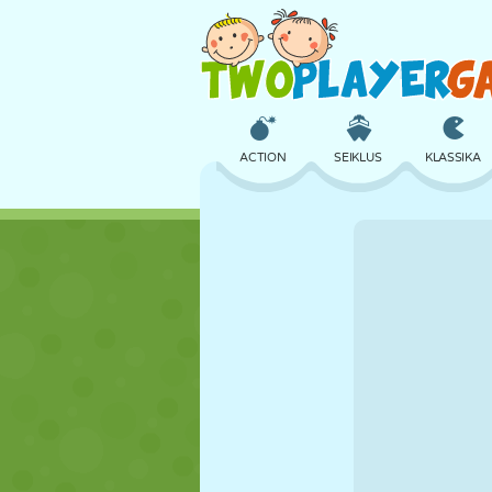
ACTION
SEIKLUS
KLASSIKA
3D
LENNUKID
TULNUKAS
LOSS
MALE
CRAZY
TÜDRUK
GOLF
HÜPPAMINE