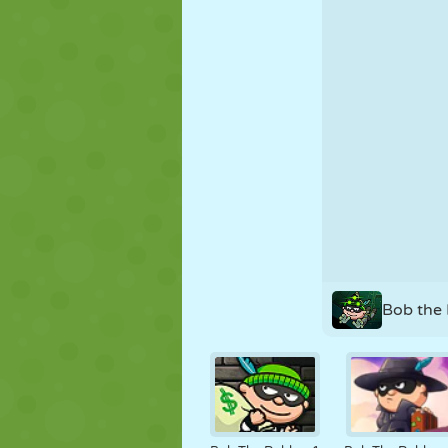
NUKK
PUSLE
REAKTSIOO
STRATEEGIA
TRIKK
TANK
Bob the