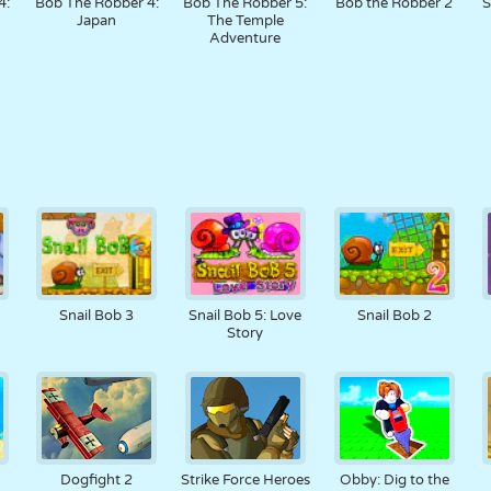
4:
Bob The Robber 4:
Bob The Robber 5:
Bob the Robber 2
S
Japan
The Temple
Adventure
Snail Bob 3
Snail Bob 5: Love
Snail Bob 2
Story
Dogfight 2
Strike Force Heroes
Obby: Dig to the