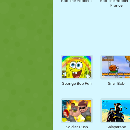
Bob The Robber 1
Bob The Robber 
France
Sponge Bob Fun
Snail Bob
Soldier Rush
Salapärane