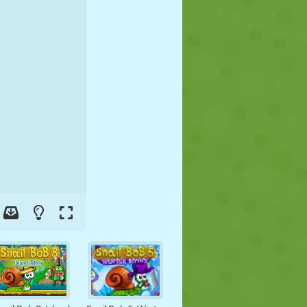
JALGPALL
KOSMOS
KRIIPSUJUKU
SÕDA
MAADLUS
ZOMBIE