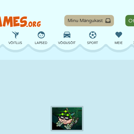
Minu Mängukast
VÕITLUS
LAPSED
VÕIDUSÕIT
SPORT
MEIE
TASAKAAL
KORVPALL
LAHING
PILJARD
LAUAMÄNGUD
KAITSE
DINOSAURUS
SÕITMINE
ÕPE
PÕGENEMINE
MATEMAATIKA
LABÜRINT
KOLETISED
MOOTORRATAS
ONLINE