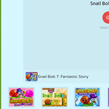
NUKK
PUSLE
REAKTSIOON
RETRO
ROBOT
STRATEEGIA
TRIKK
TANK
TENNIS
TRIPS-TRAPS-
TRULL
Snail Bob 7: Fantastic Story