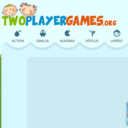
ACTION
SEIKLUS
KLASSIKA
VÕITLUS
LAPSED
3D
LENNUKID
TULNUKAS
TASAKAAL
KORVPALL
LOSS
MALE
CRAZY
KAITSE
DINOSAURUS
TÜDRUK
GOLF
HÜPPAMINE
MATEMAATIKA
LABÜRINT