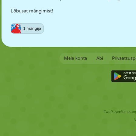
Lõbusat mängimist!
1 mängija
Meie kohta
Abi
Privaatsuspo
TwoPlayerGames.org 
V