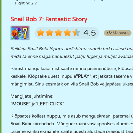
Fighting 2.7
Snail Bob 7: Fantastic Story
4.5
Manusta
Seikleja Snail Bobi lõputu uudishimu sunnib teda täiesti uu
mida ta enne magamaminekut palju luges ja muljet avaldas
Pärast mängu laadimist saate minna peamenüüsse, klõpsa
keskele. Klõpsake uuesti nupule
"PLAY
", et jätkata taseme 
mängimist. Sinu eesmärk on viia Snail Bob väljapääsu uksen
Mängijate juhtimine:
"MOUSE
" ja
"LEFT-CLICK
"
Klõpsates kollast nuppu, mis asub mänguekraani paremal ül
Snail Bobi
kiirendada. Mänguekraani vasakpoolses alumises
taseme valiku ekraanile, saate uuesti alustada praegust tas