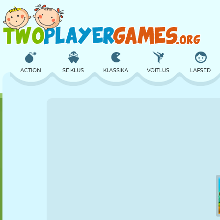
ACTION
SEIKLUS
KLASSIKA
VÕITLUS
LAPSED
3D
LENNUKID
TULNUKAS
TASAKAAL
KORVPALL
LOSS
MALE
CRAZY
KAITSE
DINOSAURUS
TÜDRUK
GOLF
HÜPPAMINE
MATEMAATIKA
LABÜRINT