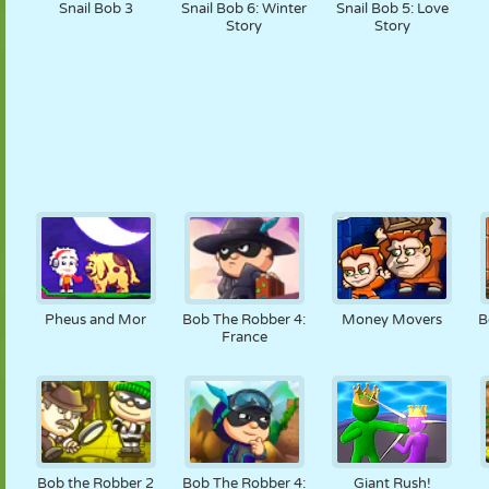
Snail Bob 3
Snail Bob 6: Winter
Snail Bob 5: Love
Story
Story
Pheus and Mor
Bob The Robber 4:
Money Movers
B
France
Bob the Robber 2
Bob The Robber 4:
Giant Rush!