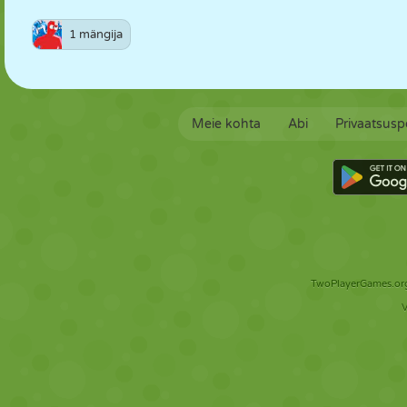
1 mängija
Meie kohta
Abi
Privaatsuspo
TwoPlayerGames.org 
V