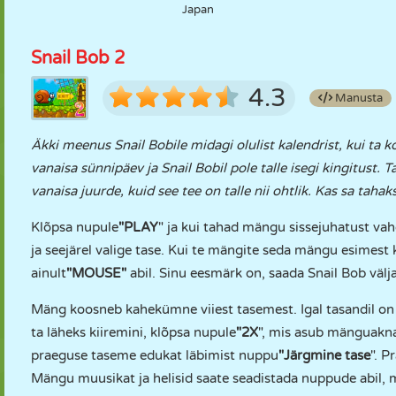
Japan
Snail Bob 2
4.3
Manusta
Äkki meenus Snail Bobile midagi olulist kalendrist, kui ta k
vanaisa sünnipäev ja Snail Bobil pole talle isegi kingitust. T
vanaisa juurde, kuid see tee on talle nii ohtlik. Kas sa tahak
Klõpsa nupule
"PLAY
" ja kui tahad mängu sissejuhatust vah
ja seejärel valige tase. Kui te mängite seda mängu esimes
ainult
"MOUSE"
abil. Sinu eesmärk on, saada Snail Bob välj
Mäng koosneb kahekümne viiest tasemest. Igal tasandil on e
ta läheks kiiremini, klõpsa nupule
"2X
", mis asub mänguakna
praeguse taseme edukat läbimist nuppu
"Järgmine
tase
". 
Mängu muusikat ja helisid saate seadistada nuppude abil, m