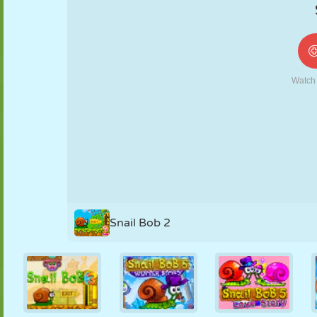
NUKK
PUSLE
REAKTSIOON
RETRO
ROBOT
STRATEEGIA
TRIKK
TANK
TENNIS
TRIPS-TRAPS-
TRULL
Snail Bob 2