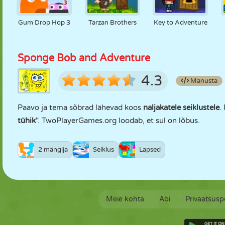
Gum Drop Hop 3
Tarzan Brothers
Key to Adventure
Sponge Bob and Adventure
4.3
Manusta
Paavo ja tema sõbrad lähevad koos
naljakatele seiklustele
.
tühik
". TwoPlayerGames.org loodab, et sul on lõbus.
2 mängija
Seiklus
Lapsed
Meie kohta
Abi
Privaatsuspo