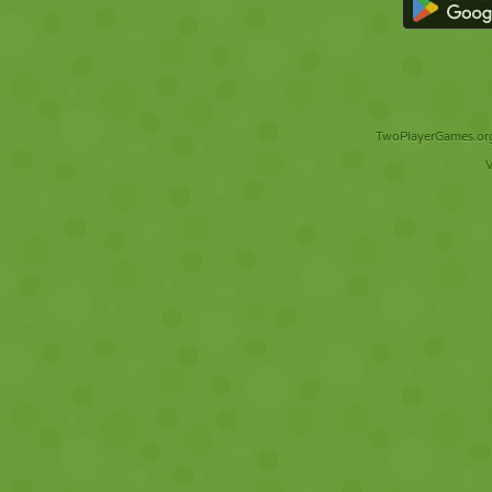
TwoPlayerGames.org 
V