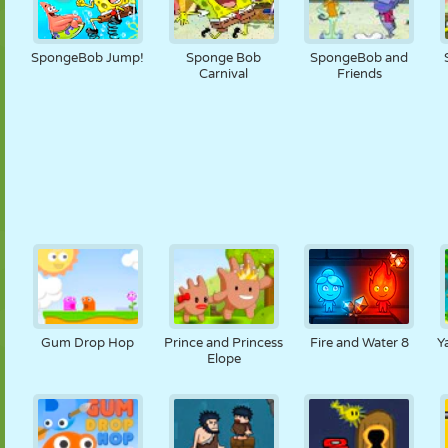
SpongeBob Jump!
Sponge Bob
SpongeBob and
Carnival
Friends
Gum Drop Hop
Prince and Princess
Fire and Water 8
Y
Elope