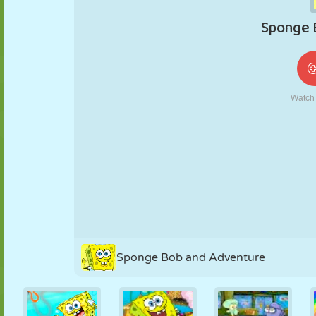
NUKK
PUSLE
REAKTSIOON
RETRO
ROBOT
STRATEEGIA
TRIKK
TANK
TENNIS
TRIPS-TRAPS-
TRULL
Sponge Bob and Adventure