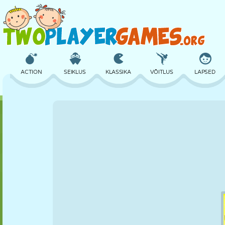
ACTION
SEIKLUS
KLASSIKA
VÕITLUS
LAPSED
3D
LENNUKID
TULNUKAS
TASAKAAL
KORVPALL
LOSS
MALE
CRAZY
KAITSE
DINOSAURUS
TÜDRUK
GOLF
HÜPPAMINE
MATEMAATIKA
LABÜRINT