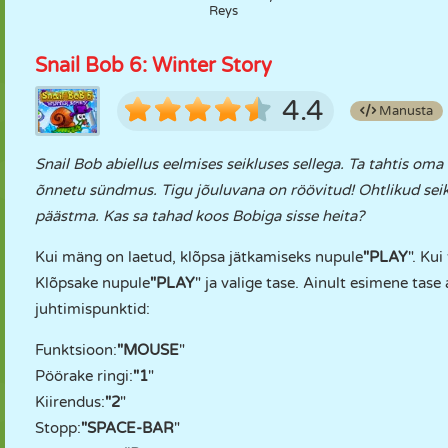
Reys
Snail Bob 6: Winter Story
4.4
Manusta
Snail Bob abiellus eelmises seikluses sellega. Ta tahtis oma
õnnetu sündmus. Tigu jõuluvana on röövitud! Ohtlikud seikl
päästma. Kas sa tahad koos Bobiga sisse heita?
Kui mäng on laetud, klõpsa jätkamiseks nupule
"PLAY
". Ku
Klõpsake nupule
"PLAY
" ja valige tase. Ainult esimene ta
juhtimispunktid:
Funktsioon:
"MOUSE
"
Pöörake ringi:
"1
"
Kiirendus:
"2
"
Stopp:
"
SPACE-BAR
"