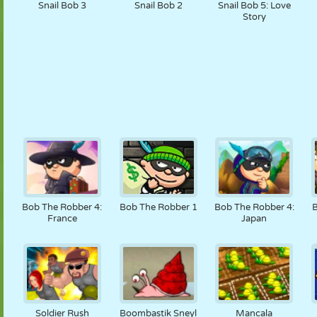
Snail Bob 3
Snail Bob 2
Snail Bob 5: Love
Story
Bob The Robber 4:
Bob The Robber 1
Bob The Robber 4:
France
Japan
Soldier Rush
Boombastik Sneyl
Mancala