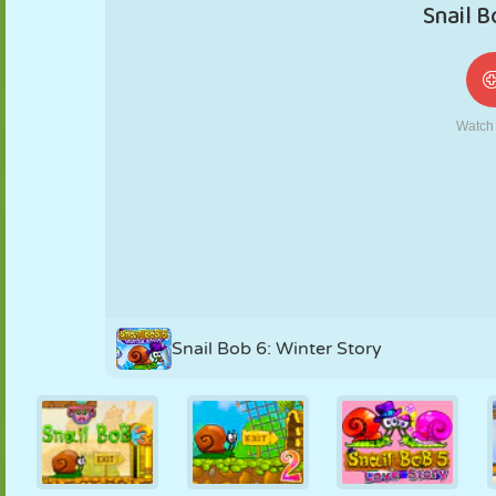
NUKK
PUSLE
REAKTSIOON
RETRO
ROBOT
STRATEEGIA
TRIKK
TANK
TENNIS
TRIPS-TRAPS-
TRULL
Snail Bob 6: Winter Story