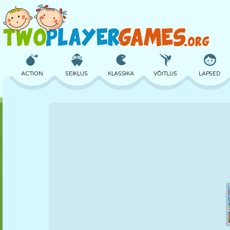
ACTION
SEIKLUS
KLASSIKA
VÕITLUS
LAPSED
3D
LENNUKID
TULNUKAS
TASAKAAL
KORVPALL
LOSS
MALE
CRAZY
KAITSE
DINOSAURUS
TÜDRUK
GOLF
HÜPPAMINE
MATEMAATIKA
LABÜRINT