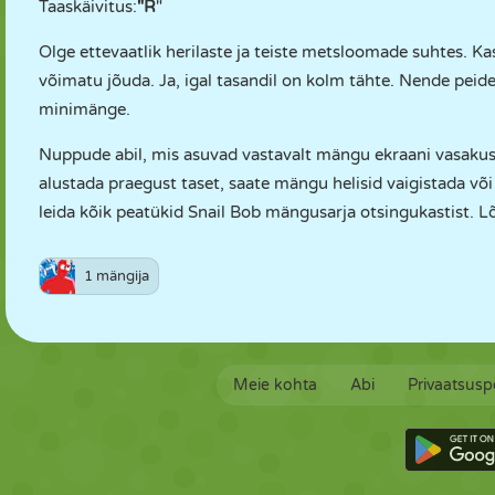
Taaskäivitus:
"R
"
Olge ettevaatlik herilaste ja teiste metsloomade suhtes. Ka
võimatu jõuda. Ja, igal tasandil on kolm tähte. Nende pei
minimänge.
Nuppude abil, mis asuvad vastavalt mängu ekraani vasakus 
alustada praegust taset, saate mängu helisid vaigistada või
leida kõik peatükid Snail Bob mängusarja otsingukastist. L
1 mängija
Meie kohta
Abi
Privaatsuspo