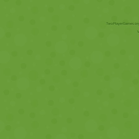
TwoPlayerGames.org 
V