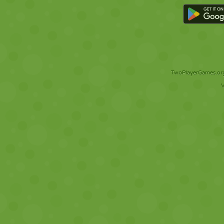
TwoPlayerGames.org 
V