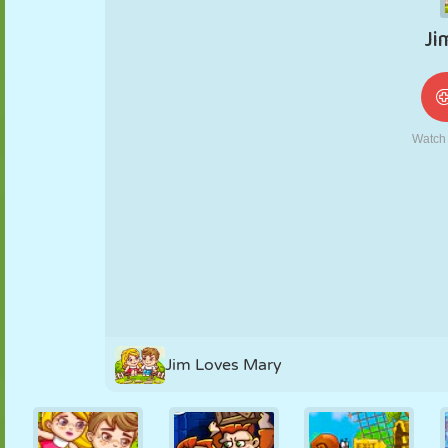
NUKK
PUSLE
REAKTSIOON
RETRO
ROBOT
STRATEEGIA
TRIKK
TANK
TENNIS
TRIPS-TRAPS-
TRULL
Jim Loves Mary