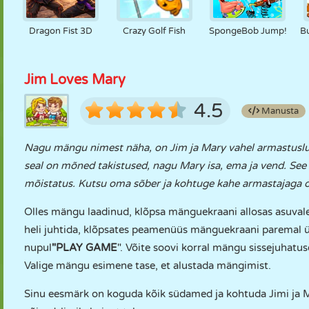
Dragon Fist 3D
Crazy Golf Fish
SpongeBob Jump!
B
Jim Loves Mary
4.5
Manusta
Nagu mängu nimest näha, on Jim ja Mary vahel armastuslug
seal on mõned takistused, nagu Mary isa, ema ja vend. See
mõistatus. Kutsu oma sõber ja kohtuge kahe armastajaga 
Olles mängu laadinud, klõpsa mänguekraani allosas asuval
heli juhtida, klõpsates peamenüüs mänguekraani paremal ü
nupul
"PLAY
GAME
". Võite soovi korral mängu sissejuhatu
Valige mängu esimene tase, et alustada mängimist.
Sinu eesmärk on koguda kõik südamed ja kohtuda Jimi ja Ma