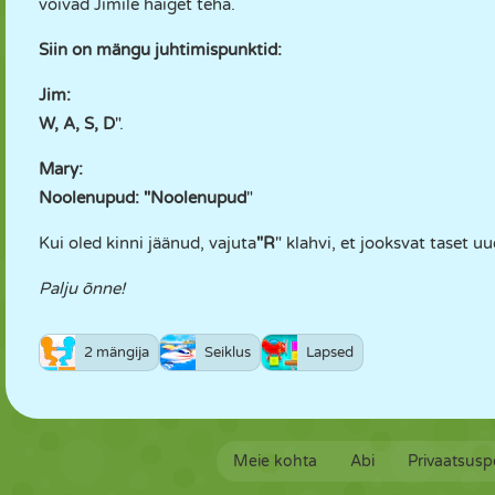
võivad Jimile haiget teha.
Siin on mängu juhtimispunktid:
Jim:
W, A, S, D
".
Mary:
Noolenupud: "Noolenupud
"
Kui oled kinni jäänud, vajuta
"R
" klahvi, et jooksvat taset uu
Palju õnne!
2 mängija
Seiklus
Lapsed
Meie kohta
Abi
Privaatsuspo