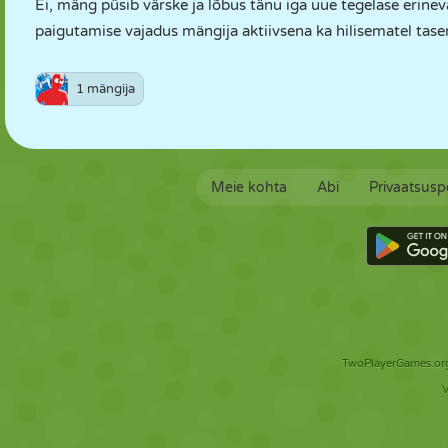
Ei, mäng püsib värske ja lõbus tänu iga uue tegelase erinev
paigutamise vajadus mängija aktiivsena ka hilisematel tase
1 mängija
Meie kohta
Abi
Privaatsuspo
TwoPlayerGames.org 
V