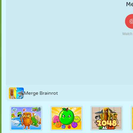
NUKK
PUSLE
REAKTSIOON
RETRO
ROBOT
STRATEEGIA
TRIKK
TANK
TENNIS
TRIPS-TRAPS-
TRULL
Merge Brainrot