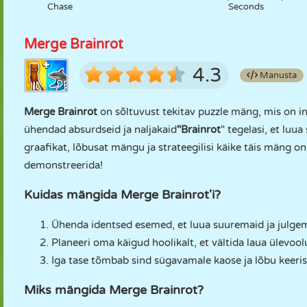
Chase
Seconds
Merge Brainrot
4.3
Manusta
Merge Brainrot
on sõltuvust tekitav puzzle mäng, mis on i
ühendad absurdseid ja naljakaid
"Brainrot
" tegelasi, et luu
graafikat, lõbusat mängu ja strateegilisi käike täis mäng on
demonstreerida!
Kuidas mängida Merge Brainrot'i?
Ühenda identsed esemed, et luua suuremaid ja julgem
Planeeri oma käigud hoolikalt, et vältida laua ülevo
Iga tase tõmbab sind sügavamale kaose ja lõbu keeris
Miks mängida Merge Brainrot?