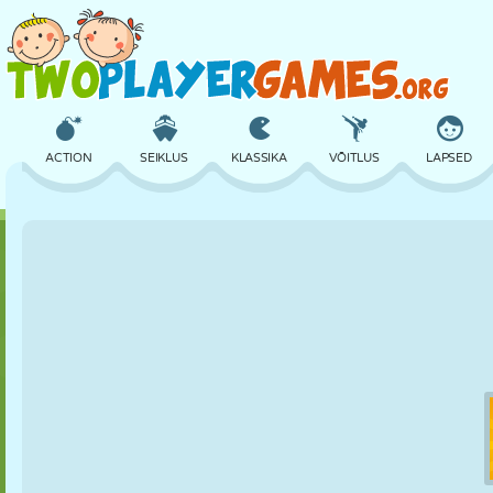
ACTION
SEIKLUS
KLASSIKA
VÕITLUS
LAPSED
3D
LENNUKID
TULNUKAS
TASAKAAL
KORVPALL
LOSS
MALE
CRAZY
KAITSE
DINOSAURUS
TÜDRUK
GOLF
HÜPPAMINE
MATEMAATIKA
LABÜRINT