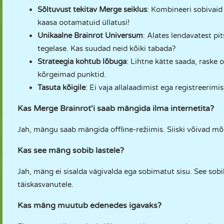
Sõltuvust tekitav Merge seiklus
: Kombineeri sobivaid
kaasa ootamatuid üllatusi!
Unikaalne Brainrot Universum
: Alates lendavatest p
tegelase. Kas suudad neid kõiki tabada?
Strateegia kohtub lõbuga
: Lihtne kätte saada, rask
kõrgeimad punktid.
Tasuta kõigile
: Ei vaja allalaadimist ega registreerimi
Kas Merge Brainrot'i saab mängida ilma internetita?
Jah, mängu saab mängida offline-režiimis. Siiski võivad m
Kas see mäng sobib lastele?
Jah, mäng ei sisalda vägivalda ega sobimatut sisu. See sobib
täiskasvanutele.
Kas mäng muutub edenedes igavaks?