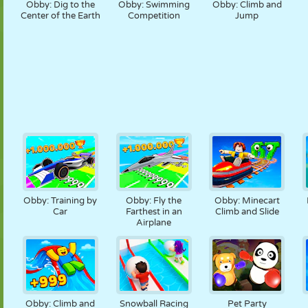
Obby: Dig to the
Obby: Swimming
Obby: Climb and
Center of the Earth
Competition
Jump
Obby: Training by
Obby: Fly the
Obby: Minecart
Car
Farthest in an
Climb and Slide
Airplane
Obby: Climb and
Snowball Racing
Pet Party