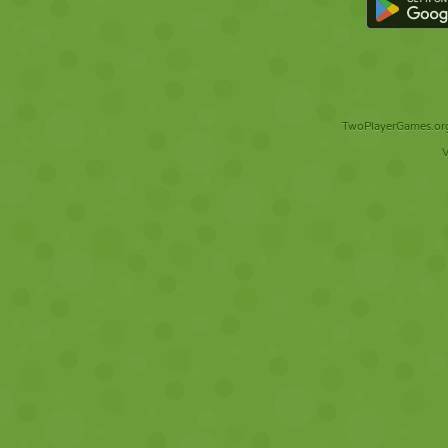
TwoPlayerGames.org 
V