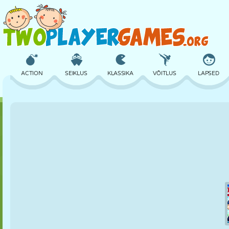
ACTION
SEIKLUS
KLASSIKA
VÕITLUS
LAPSED
3D
LENNUKID
TULNUKAS
TASAKAAL
KORVPALL
LOSS
MALE
CRAZY
KAITSE
DINOSAURUS
TÜDRUK
GOLF
HÜPPAMINE
MATEMAATIKA
LABÜRINT