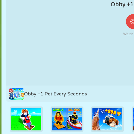
NUKK
PUSLE
REAKTSIOON
RETRO
ROBOT
STRATEEGIA
TRIKK
TANK
TENNIS
TRIPS-TRAPS-
TRULL
Obby +1 Pet Every Seconds