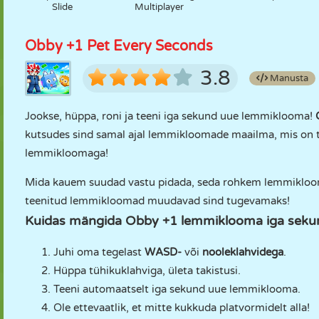
Slide
Multiplayer
Obby +1 Pet Every Seconds
3.8
Manusta
Jookse, hüppa, roni ja teeni iga sekund uue lemmiklooma!
kutsudes sind samal ajal lemmikloomade maailma, mis on t
lemmikloomaga!
Mida kauem suudad vastu pidada, seda rohkem lemmikloomi
teenitud lemmikloomad muudavad sind tugevamaks!
Kuidas mängida Obby +1 lemmiklooma iga sekun
Juhi oma tegelast
WASD-
või
nooleklahvidega
.
Hüppa tühikuklahviga, ületa takistusi.
Teeni automaatselt iga sekund uue lemmiklooma.
Ole ettevaatlik, et mitte kukkuda platvormidelt alla!