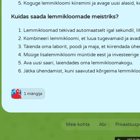
Koguge lemmikloomi kiiremini ja avage uusi alasid, ku
Kuidas saada lemmikloomade meistriks?
Lemmikloomad tekivad automaatselt igal sekundil, li
Kombineeri lemmikloomi, et luua tugevamaid ja avad
Täienda oma laborit, poodi ja maja, et kiirendada üh
Müüge lisalemmikloomi müntide eest ja investeerige
Ava uusi saari, laiendades oma lemmikloomakogu.
Jätka ühendamist, kuni saavutad kõrgeima lemmiklo
1 mängija
Meie kohta
Abi
Privaatsuspo