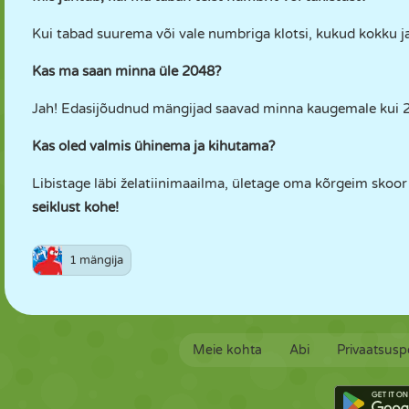
Kui tabad suurema või vale numbriga klotsi, kukud kokku j
Kas ma saan minna üle 2048?
Jah! Edasijõudnud mängijad saavad minna kaugemale kui 2
Kas oled valmis ühinema ja kihutama?
Libistage läbi želatiinimaailma, ületage oma kõrgeim skoor
seiklust kohe!
1 mängija
Meie kohta
Abi
Privaatsuspo