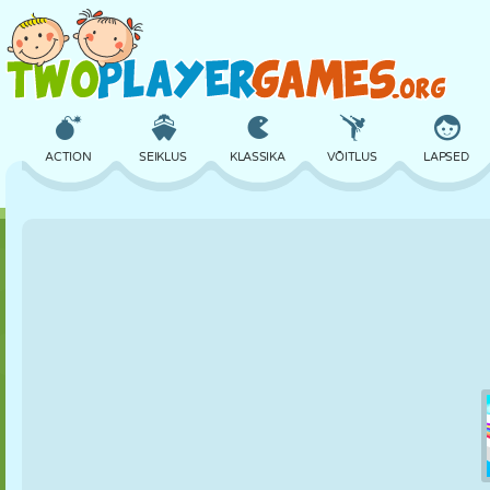
ACTION
SEIKLUS
KLASSIKA
VÕITLUS
LAPSED
3D
LENNUKID
TULNUKAS
TASAKAAL
KORVPALL
LOSS
MALE
CRAZY
KAITSE
DINOSAURUS
TÜDRUK
GOLF
HÜPPAMINE
MATEMAATIKA
LABÜRINT