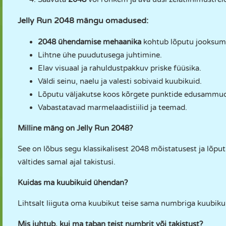
Jelly Run 2048 mängu omadused:
2048 ühendamise mehaanika
kohtub lõputu jooksum
Lihtne ühe puudutusega juhtimine.
Elav visuaal ja rahuldustpakkuv priske füüsika.
Väldi seinu, naelu ja valesti sobivaid kuubikuid.
Lõputu väljakutse koos kõrgete punktide edusammu
Vabastatavad marmelaadistiilid ja teemad.
Milline mäng on Jelly Run 2048?
See on lõbus segu klassikalisest 2048 mõistatusest ja lõpu
vältides samal ajal takistusi.
Kuidas ma kuubikuid ühendan?
Lihtsalt liiguta oma kuubikut teise sama numbriga kuubik
Mis juhtub, kui ma taban teist numbrit või takistust?