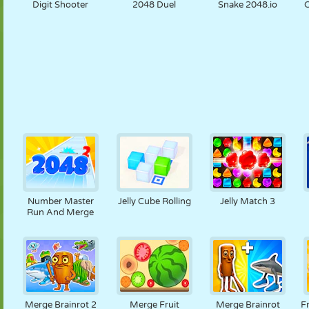
Digit Shooter
2048 Duel
Snake 2048.io
C
Number Master
Jelly Cube Rolling
Jelly Match 3
Run And Merge
Merge Brainrot 2
Merge Fruit
Merge Brainrot
F