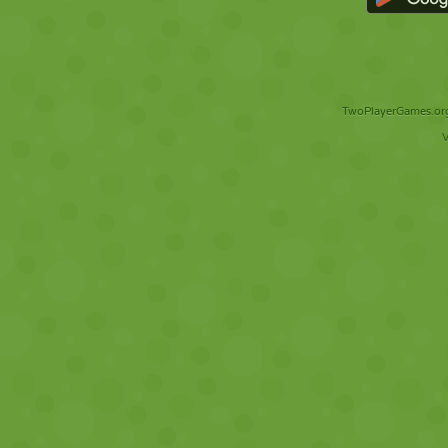
TwoPlayerGames.org 
V