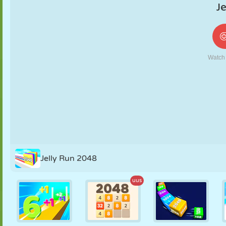
NUKK
PUSLE
REAKTSIOON
RETRO
ROBOT
STRATEEGIA
TRIKK
TANK
TENNIS
TRIPS-TRAPS-
TRULL
Jelly Run 2048
uus