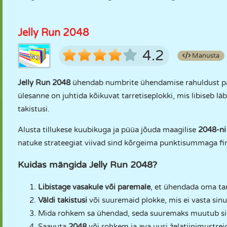
Jelly Run 2048
4.2
Manusta
Jelly Run 2048
ühendab numbrite ühendamise rahuldust pak
ülesanne on juhtida kõikuvat tarretiseplokki, mis libiseb läb
takistusi.
Alusta tillukese kuubikuga ja püüa jõuda maagilise
2048-ni
natuke strateegiat viivad sind kõrgeima punktisummaga fin
Kuidas mängida Jelly Run 2048?
Libistage vasakule või paremale
, et ühendada oma ta
Väldi takistusi
või suuremaid plokke, mis ei vasta sin
Mida rohkem sa ühendad, seda suuremaks muutub s
Saavuta
2048
või rohkem ja ava uusi želatiinimustrei