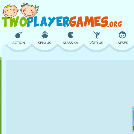
ACTION
SEIKLUS
KLASSIKA
VÕITLUS
LAPSED
3D
LENNUKID
TULNUKAS
TASAKAAL
KORVPALL
LOSS
MALE
CRAZY
KAITSE
DINOSAURUS
TÜDRUK
GOLF
HÜPPAMINE
MATEMAATIKA
LABÜRINT