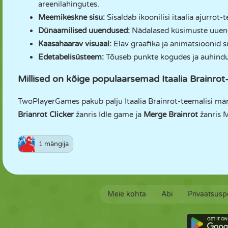
areenilahingutes.
Meemikeskne sisu:
Sisaldab ikoonilisi itaalia ajurrot
Dünaamilised uuendused:
Nädalased küsimuste uuend
Kaasahaarav visuaal:
Elav graafika ja animatsioonid
Edetabelisüsteem:
Tõuseb punkte kogudes ja auhindu
Millised on kõige populaarsemad Itaalia Brain
TwoPlayerGames pakub palju Itaalia Brainrot-teemalisi mä
Brianrot Clicker
žanris Idle game ja
Merge Brainrot
žanris 
1 mängija
Meie kohta
Abi
Privaatsuspo