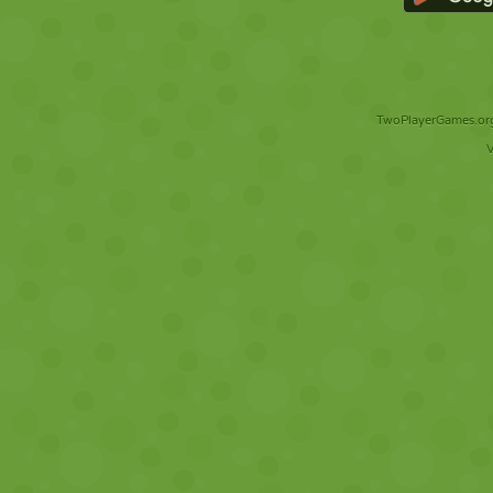
TwoPlayerGames.org 
V