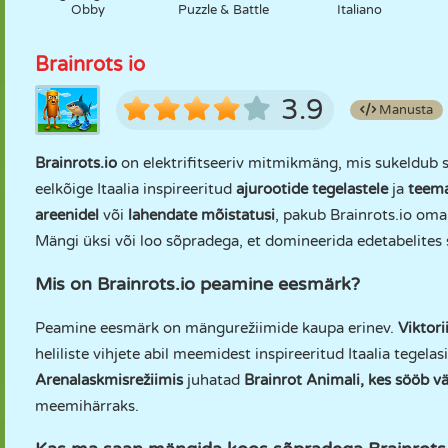
Obby
Puzzle & Battle
Italiano
Brainrots io
3.9
Manusta
Brainrots.io
on elektrifitseeriv mitmikmäng, mis sukeldub 
eelkõige Itaalia inspireeritud
ajurootide tegelastele
ja
teem
areenidel
või
lahendate mõistatusi
, pakub Brainrots.io oma
Mängi üksi või loo sõpradega, et domineerida edetabelites 
Mis on Brainrots.io peamine eesmärk?
Peamine eesmärk on mängurežiimide kaupa erinev.
Viktori
heliliste vihjete abil meemidest inspireeritud Itaalia tegela
Arenalaskmisrežiimis
juhatad
Brainrot Animali, kes sööb 
meemihärraks.