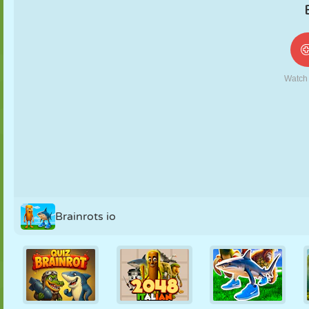
NUKK
PUSLE
REAKTSIOON
RETRO
ROBOT
STRATEEGIA
TRIKK
TANK
TENNIS
TRIPS-TRAPS-
TRULL
Brainrots io