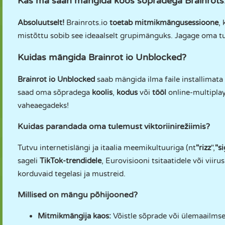
Kas ma saan mängida koos sõpradega Brainrots.
Absoluutselt!
Brainrots.io
toetab mitmikmängusessioone
,
mistõttu sobib see ideaalselt grupimänguks. Jagage oma tul
Kuidas mängida Brainrot io Unblocked?
Brainrot io Unblocked
saab mängida ilma faile installimata
saad oma sõpradega
koolis
,
kodus
või
tööl
online-multipla
vaheaegadeks!
Kuidas parandada oma tulemust viktoriinirežiimis?
Tutvu internetislängi ja itaalia meemikultuuriga (nt
"rizz
",
"s
sageli
TikTok-trendidele
, Eurovisiooni tsitaatidele või vii
korduvaid tegelasi ja mustreid.
Millised on mängu põhijooned?
Mitmikmängija kaos:
Võistle sõprade või ülemaailmse